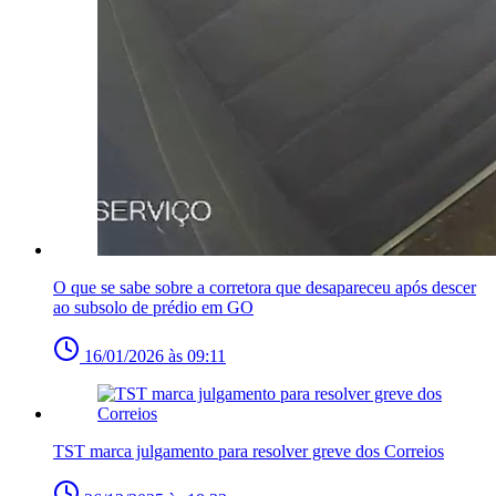
O que se sabe sobre a corretora que desapareceu após descer
ao subsolo de prédio em GO
16/01/2026 às 09:11
TST marca julgamento para resolver greve dos Correios