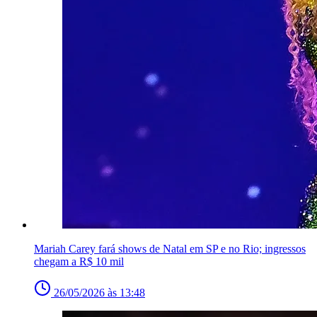
Mariah Carey fará shows de Natal em SP e no Rio; ingressos
chegam a R$ 10 mil
26/05/2026 às 13:48