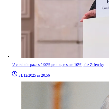
‘Acordo de paz está 90% pronto, restam 10%’, diz Zelensky
31/12/2025 às 20:56