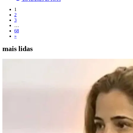
1
2
3
…
68
»
mais lidas