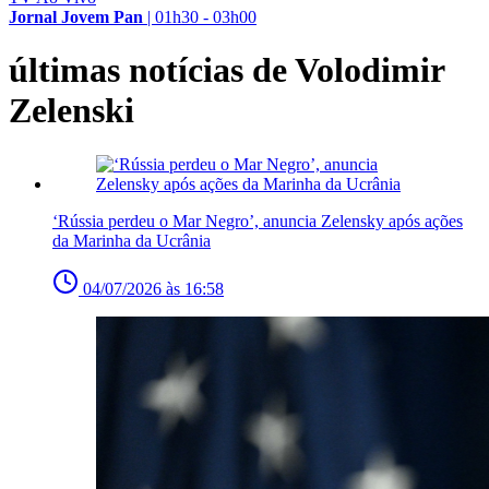
Jornal Jovem Pan
|
01h30 - 03h00
últimas notícias de Volodimir
Zelenski
‘Rússia perdeu o Mar Negro’, anuncia Zelensky após ações
da Marinha da Ucrânia
04/07/2026 às 16:58