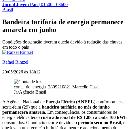
Jornal Jovem Pan
|
01h00 - 03h00
Brasil
Bandeira tarifária de energia permanece
amarela em junho
Condições de geração tiveram queda devido à redução das chuvas
em todo o país
Rafael Rintzel
29/05/2026 às 18h12
conta_de_energia_2809210821
Marcello Casal
Jr./Agência Brasil
A Agência Nacional de Energia Elétrica (
ANEEL
) confirmou nesta
sexta-feira (29) que a
bandeira tarifária no mês de junho
permanecerá amarela
. Em consequência, os consumidores de
energia elétrica terão
custo adicional de R$ 1,885 a cada 100 kWh
consumidos. O anúncio ocorre devido ao
período seco no Brasil
, o
que leva a uma geração hidrelétrica menor e ao acionamento de