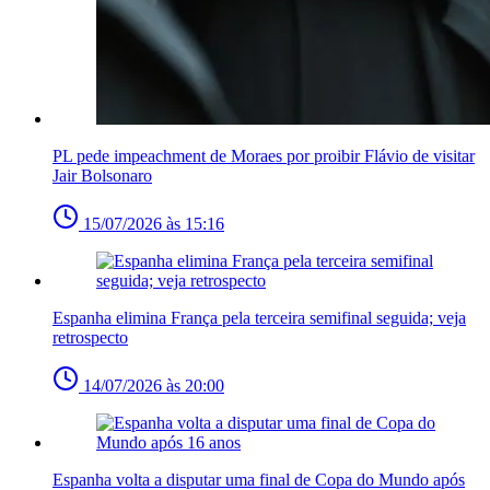
PL pede impeachment de Moraes por proibir Flávio de visitar
Jair Bolsonaro
15/07/2026 às 15:16
Espanha elimina França pela terceira semifinal seguida; veja
retrospecto
14/07/2026 às 20:00
Espanha volta a disputar uma final de Copa do Mundo após