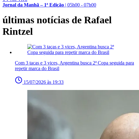
Jornal da Manhã – 1ª Edição
|
05h00 - 07h00
últimas notícias de Rafael
Rintzel
Com 3 taças e 3 vices, Argentina busca 2ª Copa seguida para
repetir marca do Brasil
15/07/2026 às 19:33