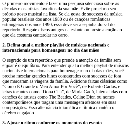
O primeiro movimento é fazer uma pesquisa silenciosa sobre as
décadas e os artistas favoritos da sua mãe. Evite projetar o seu
próprio gosto musical na lista. Se ela gosta de sucessos da música
popular brasileira dos anos 1980 ou de canções românticas
estrangeiras dos anos 1990, essa deve ser a espinha dorsal do
repertório. Resgate discos antigos na estante ou preste atenção ao
que ela costuma cantarolar no carro.
2. Defina qual a melhor playlist de músicas nacionais e
internacionais para homenagear no dia das mães
O segredo de um repertório que prende a atenção da família sem
enjoar é o equilíbrio. Para entender qual a melhor playlist de músicas
nacionais e internacionais para homenagear no dia das mães, você
precisa mesclar grandes hinos consagrados com sucessos de fora
que marcaram as viagens da família. Adicione faixas clássicas como
“Como É Grande o Meu Amor Por Você”, de Roberto Carlos, e
letras tocantes como “Dona Cila”, de Maria Gadú, intercaladas com
canções de artistas como The Beatles, Celine Dion ou nomes
contemporâneos que tragam uma mensagem afetuosa em suas
composições. Essa alternância idiomática e rítmica mantém o
cérebro engajado.
3. Ajuste o ritmo conforme os momentos do evento