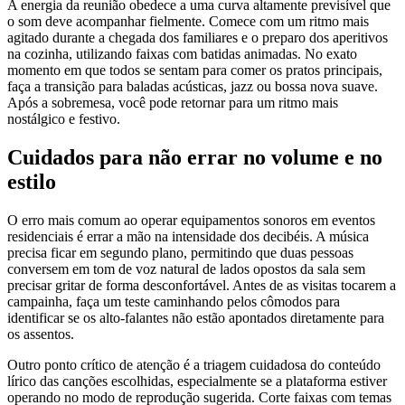
A energia da reunião obedece a uma curva altamente previsível que
o som deve acompanhar fielmente. Comece com um ritmo mais
agitado durante a chegada dos familiares e o preparo dos aperitivos
na cozinha, utilizando faixas com batidas animadas. No exato
momento em que todos se sentam para comer os pratos principais,
faça a transição para baladas acústicas, jazz ou bossa nova suave.
Após a sobremesa, você pode retornar para um ritmo mais
nostálgico e festivo.
Cuidados para não errar no volume e no
estilo
O erro mais comum ao operar equipamentos sonoros em eventos
residenciais é errar a mão na intensidade dos decibéis. A música
precisa ficar em segundo plano, permitindo que duas pessoas
conversem em tom de voz natural de lados opostos da sala sem
precisar gritar de forma desconfortável. Antes de as visitas tocarem a
campainha, faça um teste caminhando pelos cômodos para
identificar se os alto-falantes não estão apontados diretamente para
os assentos.
Outro ponto crítico de atenção é a triagem cuidadosa do conteúdo
lírico das canções escolhidas, especialmente se a plataforma estiver
operando no modo de reprodução sugerida. Corte faixas com temas