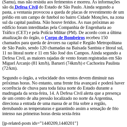
(Samu), mas não resistiu aos ferimentos e morreu. As informações
são da
Defesa Civil
do Estado de São Paulo. Ainda segundo a
pasta, a ventania provocou a queda de placas de revestimento de um
prédio em um campo de futebol no bairro Cidade Monções, na zona
sul da capital paulista. Não houve feridos. As ruas próximas ao
edifício foram interditadas pela Companhia de Engenharia ao
Tráfico (CET) e pela Polícia Militar (PM). De acordo com a última
atualização do órgão, o
Corpo de Bombeiros
recebeu 150
chamados para queda de árvores na capital e Região Metropolitana
de São Paulo, sendo 120 chamadas na Baixada Santista e litoral sul,
11 no litoral norte e 11 em São José dos Campos. Ainda segundo a
Defesa Civil, as maiores rajadas de vento foram registradas em São
Miguel Arcanjo (81 km/h), Barueri (74km/h) e Cachoeira Paulista
(72/km).
Segundo o órgão, a velocidade dos ventos devem diminuir nas
próximas horas. No entanto, uma frente fria avançará e poderá haver
ocorrência de chuva para toda faixa norte do Estado durante a
madrugada da sexta-feira, 14. A Defesa Civil alerta que a presença
de um centro de alta pressão localizado no norte da Argentina,
direciona a entrada de uma massa de ar fria sobre a região,
derrubando as temperaturas e garantindo assim a sensação de frio
intenso nas primeiras horas desta sexta-feira
[jp-related-posts ids=”1440209,1440201″]