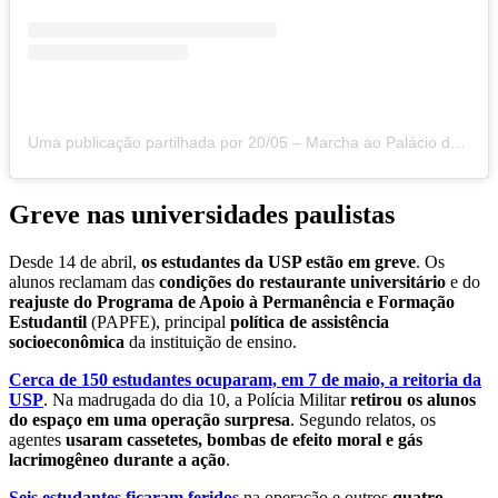
Uma publicação partilhada por 20/05 – Marcha ao Palácio dos Bandeirantes (@marchaaopalacio.sp)
Greve nas universidades paulistas
Desde 14 de abril,
os estudantes da USP estão em greve
. Os
alunos reclamam das
condições do restaurante universitário
e do
reajuste do Programa de Apoio à Permanência e Formação
Estudantil
(PAPFE), principal
política de assistência
socioeconômica
da instituição de ensino.
Cerca de 150 estudantes ocuparam, em 7 de maio, a reitoria da
USP
. Na madrugada do dia 10, a Polícia Militar
retirou os alunos
do espaço em uma operação surpresa
. Segundo relatos, os
agentes
usaram cassetetes, bombas de efeito moral e gás
lacrimogêneo durante a ação
.
Seis estudantes ficaram feridos
na operação e outros
quatro