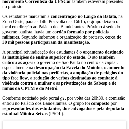
movimento Correnteza da UFSCar
também estiveram presentes
no protesto.
Os estudantes marcaram a
concentração no Largo da Batata
, na
Zona Oeste, para as 14h. Por volta das 16h15, o grupo deixou o
local em direção ao Palácio dos Bandeirantes. Próximo à sede do
governo paulista, havia um
cordão formado por policiais
militares
. Segundo informou a organização do protesto,
cerca de
30 mil pessoas participaram da manifestação
.
A principal reivindicação dos estudantes é o
orçamento destinado
às instituições de ensino superior do estado
. O ato
também
criticou
as ações do governo de São Paulo no centro da capital,
especialmente na
desocupação da Favela do Moinho
, o
aumento
da violência policial nas periferias
, a
ampliação de pedágios do
tipo free flow
, a
redução de verbas destinadas ao combate à
violência contra a mulher
e as
privatizações da Sabesp e de
linhas da CPTM e do Metrô
.
Conforme noticiado pelo portal
g1
, por volta das 20h30, a comissão
entrou no Palácio dos Bandeirantes. O grupo foi
composto
por
representantes dos estudantes, dois advogados e pela deputada
estadual Mônica Seixas
(PSOL).