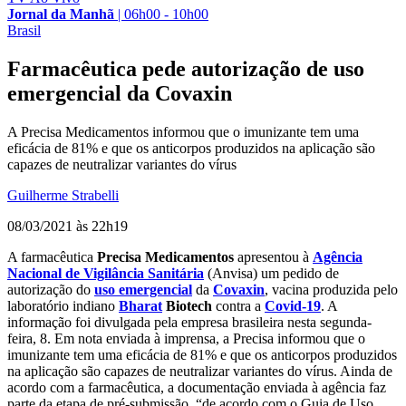
Jornal da Manhã
|
06h00 - 10h00
Brasil
Farmacêutica pede autorização de uso
emergencial da Covaxin
A Precisa Medicamentos informou que o imunizante tem uma
eficácia de 81% e que os anticorpos produzidos na aplicação são
capazes de neutralizar variantes do vírus
Guilherme Strabelli
08/03/2021 às 22h19
A farmacêutica
Precisa Medicamentos
apresentou à
Agência
Nacional de Vigilância Sanitária
(Anvisa) um pedido de
autorização do
uso emergencial
da
Covaxin
, vacina produzida pelo
laboratório indiano
Bharat
Biotech
contra a
Covid-19
. A
informação foi divulgada pela empresa brasileira nesta segunda-
feira, 8. Em nota enviada à imprensa, a Precisa informou que o
imunizante tem uma eficácia de 81% e que os anticorpos produzidos
na aplicação são capazes de neutralizar variantes do vírus. Ainda de
acordo com a farmacêutica, a documentação enviada à agência faz
parte da etapa de pré-submissão, “de acordo com o Guia de Uso