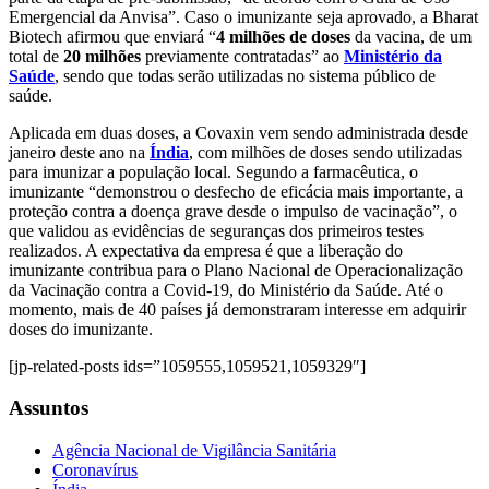
Emergencial da Anvisa”. Caso o imunizante seja aprovado, a Bharat
Biotech afirmou que enviará “
4 milhões de doses
da vacina, de um
total de
20 milhões
previamente contratadas” ao
Ministério da
Saúde
, sendo que todas serão utilizadas no sistema público de
saúde.
Aplicada em duas doses, a Covaxin vem sendo administrada desde
janeiro deste ano na
Índia
, com milhões de doses sendo utilizadas
para imunizar a população local. Segundo a farmacêutica, o
imunizante “demonstrou o desfecho de eficácia mais importante, a
proteção contra a doença grave desde o impulso de vacinação”, o
que validou as evidências de seguranças dos primeiros testes
realizados. A expectativa da empresa é que a liberação do
imunizante contribua para o Plano Nacional de Operacionalização
da Vacinação contra a Covid-19, do Ministério da Saúde. Até o
momento, mais de 40 países já demonstraram interesse em adquirir
doses do imunizante.
[jp-related-posts ids=”1059555,1059521,1059329″]
Assuntos
Agência Nacional de Vigilância Sanitária
Coronavírus