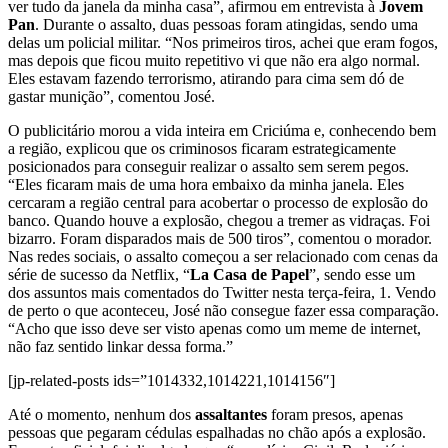
ver tudo da janela da minha casa”, afirmou em entrevista à
Jovem
Pan
. Durante o assalto, duas pessoas foram atingidas, sendo uma
delas um policial militar. “Nos primeiros tiros, achei que eram fogos,
mas depois que ficou muito repetitivo vi que não era algo normal.
Eles estavam fazendo terrorismo, atirando para cima sem dó de
gastar munição”, comentou José.
O publicitário morou a vida inteira em Criciúma e, conhecendo bem
a região, explicou que os criminosos ficaram estrategicamente
posicionados para conseguir realizar o assalto sem serem pegos.
“Eles ficaram mais de uma hora embaixo da minha janela. Eles
cercaram a região central para acobertar o processo de explosão do
banco. Quando houve a explosão, chegou a tremer as vidraças. Foi
bizarro. Foram disparados mais de 500 tiros”, comentou o morador.
Nas redes sociais, o assalto começou a ser relacionado com cenas da
série de sucesso da Netflix, “
La Casa de Papel
”, sendo esse um
dos assuntos mais comentados do Twitter nesta terça-feira, 1. Vendo
de perto o que aconteceu, José não consegue fazer essa comparação.
“Acho que isso deve ser visto apenas como um meme de internet,
não faz sentido linkar dessa forma.”
[jp-related-posts ids=”1014332,1014221,1014156″]
Até o momento, nenhum dos
assaltantes
foram presos, apenas
pessoas que pegaram cédulas espalhadas no chão após a explosão.