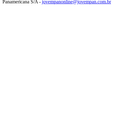
Panamericana S/A -
jovempanonline@jovempan.com.br