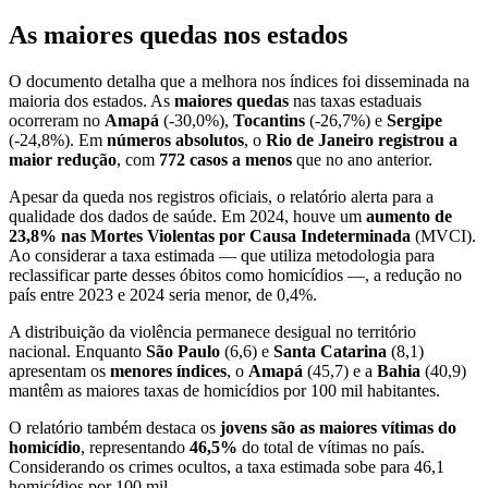
As maiores quedas nos estados
O documento detalha que a melhora nos índices foi disseminada na
maioria dos estados. As
maiores quedas
nas taxas estaduais
ocorreram no
Amapá
(-30,0%),
Tocantins
(-26,7%) e
Sergipe
(-24,8%). Em
números absolutos
, o
Rio de Janeiro
registrou a
maior redução
, com
772 casos a menos
que no ano anterior.
Apesar da queda nos registros oficiais, o relatório alerta para a
qualidade dos dados de saúde. Em 2024, houve um
aumento de
23,8% nas Mortes Violentas por Causa Indeterminada
(MVCI).
Ao considerar a taxa estimada — que utiliza metodologia para
reclassificar parte desses óbitos como homicídios —, a redução no
país entre 2023 e 2024 seria menor, de 0,4%.
A distribuição da violência permanece desigual no território
nacional. Enquanto
São Paulo
(6,6) e
Santa Catarina
(8,1)
apresentam os
menores índices
, o
Amapá
(45,7) e a
Bahia
(40,9)
mantêm as maiores taxas de homicídios por 100 mil habitantes.
O relatório também destaca os
jovens são as maiores vítimas do
homicídio
, representando
46,5%
do total de vítimas no país.
Considerando os crimes ocultos, a taxa estimada sobe para 46,1
homicídios por 100 mil.