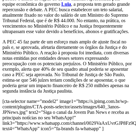
equipe econômica do governo
Lula
, a proposta tem gerado grande
repercussão e debate. A PEC busca estabelecer um teto salarial,
atualmente fixado no valor do salário de um Ministro do Supremo
Tribunal Federal, que é de R$ 44.000. No entanto, na prática, os
vencimentos no Ministério Público e na Justiça frequentemente
ultrapassam esse valor devido a benefícios, abonos e gratificações.
A PEC 45 faz parte de um esforço mais amplo de ajuste fiscal no
país e, se aprovada, afetaria diretamente os órgãos da Justiça e do
Ministério Público. A reação à proposta foi imediata, com diversas
notas emitidas por entidades desses setores expressando
preocupação com os potenciais prejuízos. O Ministério Público, por
exemplo, alerta que 40% de seu quadro atual poderia se aposentar
caso a PEC seja aprovada. No Tribunal de Justiça de São Paulo,
estima-se que 546 juízes teriam condições de se aposentar, o que
poderia gerar um impacto financeiro de R$ 250 milhões apenas na
segunda instância da Justiça paulista.
[cta-selector name=”model2″ image1=”https://s.jpimg.com.br/wp-
content/plugins/CTA-posts-selector/assets/images/640_3anos-
JPNews.jpg” text2=”Siga o canal da Jovem Pan News e receba as
principais notícias no seu WhatsApp!”
link3=”https://www.whatsapp.com/channel/0029VaAxUvrGJP8Fz
text4=”WhatsApp” icon5=”fa-brands fa-whatsapp” ]