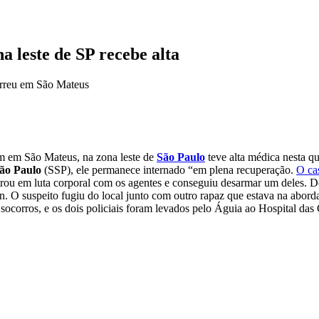
a leste de SP recebe alta
orreu em São Mateus
em em São Mateus, na zona leste de
São Paulo
teve alta médica nesta qu
São Paulo
(SSP), ele permanece internado “em plena recuperação.
O ca
ou em luta corporal com os agentes e conseguiu desarmar um deles. De 
en. O suspeito fugiu do local junto com outro rapaz que estava na abo
socorros, e os dois policiais foram levados pelo Águia ao Hospital das 