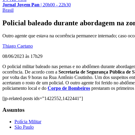
Jornal Jovem Pan
|
20h00 - 22h30
Brasil
Policial baleado durante abordagem na zon
Outro agente que estava na ocorrência permanece internado; caso oc
Thiago Caetano
08/06/2023 às 17h29
O policial militar baleado nas pernas e no abdômen durante abordag
ocorrência. De acordo com a
Secretaria de Segurança Pública de 
por volta das 9 horas na Rua Antônio Coutinho. Um dos suspeitos entr
acertaram o rosto de um policial. O outro agente foi ferido no abdôm
policiamento local e do
Corpo de Bombeiros
prestaram os primeiros 
[jp-related-posts ids=”1422552,1422441″]
Assuntos
Polícia Militar
São Paulo