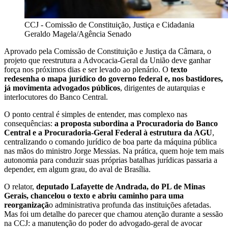
CCJ - Comissão de Constituição, Justiça e Cidadania
Geraldo Magela/Agência Senado
Aprovado pela Comissão de Constituição e Justiça da Câmara, o
projeto que reestrutura a Advocacia-Geral da União deve ganhar
força nos próximos dias e ser levado ao plenário. O
texto
redesenha o mapa jurídico do governo federal e, nos bastidores,
já movimenta advogados públicos
, dirigentes de autarquias e
interlocutores do Banco Central.
O ponto central é simples de entender, mas complexo nas
consequências:
a proposta subordina a Procuradoria do Banco
Central e a Procuradoria-Geral Federal à estrutura da AGU
,
centralizando o comando jurídico de boa parte da máquina pública
nas mãos do ministro Jorge Messias. Na prática, quem hoje tem mais
autonomia para conduzir suas próprias batalhas jurídicas passaria a
depender, em algum grau, do aval de Brasília.
O relator,
deputado Lafayette de Andrada, do PL de Minas
Gerais, chancelou o texto e abriu caminho para uma
reorganizaçã
o administrativa profunda das instituições afetadas.
Mas foi um detalhe do parecer que chamou atenção durante a sessão
na CCJ: a manutenção do poder do advogado-geral de avocar