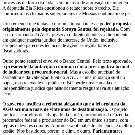
processos de forma isolada, sem precisar de aprovação de ninguém.
A deputada Bia Kicis questionou o relator sobre o trecho. Ele
confirmou: os chamados superpoderes de Messias continuam de pé.
Uma emenda que tentava criar uma trava para esse poder,
proposta
originalmente pela deputada Soraya Santos, foi rejeitada
. Com
isso, o comando da AGU preserva o direito de intervir diretamente
em qualquer matéria jurídica de interesse da União, inclusive
atropelando pareceres técnicos de agências reguladoras e
fiscalizadoras.
Outro ponto sensível envolve o Banco Central. Pelo texto aprovado,
o
presidente da autarquia continua com a prerrogativa formal
de indicar seu procurador-geral.
Mas a escolha precisará da
assinatura e da validação final do AGU. É uma mudança sutil no
papel, mas relevante na prática: o BC perde uma camada de
independência jurídica que historicamente resguardava sua atuação
técnica.
O
governo justifica a reforma alegando que a lei orgânica da
AGU acumula mais de vinte anos de desatualização
. O projeto
unifica as carreiras de advogado da União, procurador da Fazenda,
procurador federal e procurador do BC em um único sistema, com
regras e deveres comuns. A promessa oficial é de eficiência e melhor
gestão. Nos bastidores, porém, o clima é outro.
Parlamentares