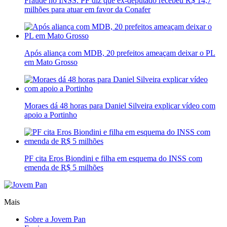
Fraude no INSS: PF diz que ex-deputado recebeu R$ 14,7
milhões para atuar em favor da Conafer
Após aliança com MDB, 20 prefeitos ameaçam deixar o PL
em Mato Grosso
Moraes dá 48 horas para Daniel Silveira explicar vídeo com
apoio a Portinho
PF cita Eros Biondini e filha em esquema do INSS com
emenda de R$ 5 milhões
Mais
Sobre a Jovem Pan