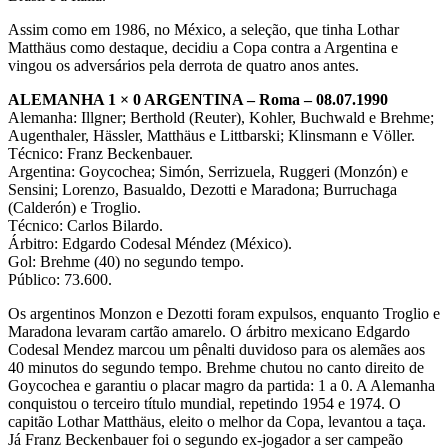
Assim como em 1986, no México, a seleção, que tinha Lothar
Matthäus como destaque, decidiu a Copa contra a Argentina e
vingou os adversários pela derrota de quatro anos antes.
ALEMANHA 1 × 0 ARGENTINA – Roma – 08.07.1990
Alemanha: Illgner; Berthold (Reuter), Kohler, Buchwald e Brehme;
Augenthaler, Hässler, Matthäus e Littbarski; Klinsmann e Völler.
Técnico: Franz Beckenbauer.
Argentina: Goycochea; Simón, Serrizuela, Ruggeri (Monzón) e
Sensini; Lorenzo, Basualdo, Dezotti e Maradona; Burruchaga
(Calderón) e Troglio.
Técnico: Carlos Bilardo.
Árbitro: Edgardo Codesal Méndez (México).
Gol: Brehme (40) no segundo tempo.
Público: 73.600.
Os argentinos Monzon e Dezotti foram expulsos, enquanto Troglio e
Maradona levaram cartão amarelo. O árbitro mexicano Edgardo
Codesal Mendez marcou um pênalti duvidoso para os alemães aos
40 minutos do segundo tempo. Brehme chutou no canto direito de
Goycochea e garantiu o placar magro da partida: 1 a 0. A Alemanha
conquistou o terceiro título mundial, repetindo 1954 e 1974. O
capitão Lothar Matthäus, eleito o melhor da Copa, levantou a taça.
Já Franz Beckenbauer foi o segundo ex-jogador a ser campeão