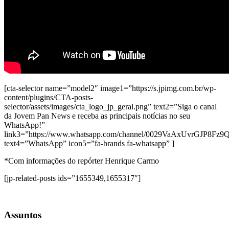
[cta-selector name=”model2″ image1=”https://s.jpimg.com.br/wp-
content/plugins/CTA-posts-
selector/assets/images/cta_logo_jp_geral.png” text2=”Siga o canal
da Jovem Pan News e receba as principais notícias no seu
WhatsApp!”
link3=”https://www.whatsapp.com/channel/0029VaAxUvrGJP8Fz
text4=”WhatsApp” icon5=”fa-brands fa-whatsapp” ]
*Com informações do repórter Henrique Carmo
[jp-related-posts ids=”1655349,1655317″]
Assuntos