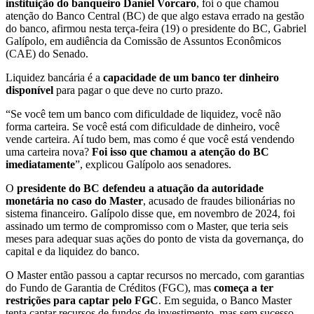
instituição do banqueiro Daniel Vorcaro
, foi o que chamou
atenção do Banco Central (BC) de que algo estava errado na gestão
do banco, afirmou nesta terça-feira (19) o presidente do BC, Gabriel
Galípolo, em audiência da Comissão de Assuntos Econômicos
(CAE) do Senado.
Liquidez bancária é a
capacidade de um banco ter dinheiro
disponível
para pagar o que deve no curto prazo.
“Se você tem um banco com dificuldade de liquidez, você não
forma carteira. Se você está com dificuldade de dinheiro, você
vende carteira. Aí tudo bem, mas como é que você está vendendo
uma carteira nova?
Foi isso que chamou a atenção do BC
imediatamente
”, explicou Galípolo aos senadores.
O
presidente do BC defendeu a atuação da autoridade
monetária no caso do Master
, acusado de fraudes bilionárias no
sistema financeiro. Galípolo disse que, em novembro de 2024, foi
assinado um termo de compromisso com o Master, que teria seis
meses para adequar suas ações do ponto de vista da governança, do
capital e da liquidez do banco.
O Master então passou a captar recursos no mercado, com garantias
do Fundo de Garantia de Créditos (FGC), mas
começa a ter
restrições para captar pelo FGC
. Em seguida, o Banco Master
tenta captar recursos de fundos de investimento, mas sem sucesso.