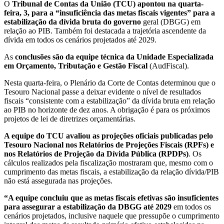
O
Tribunal de Contas da União (TCU) apontou na quarta-
feira, 3, para a “insuficiência das metas fiscais vigentes” para a
estabilização da dívida bruta do governo
geral (DBGG) em
relação ao PIB. Também foi destacada a trajetória ascendente da
dívida em todos os cenários projetados até 2029.
As
conclusões são da equipe técnica da Unidade Especializada
em Orçamento, Tributação e Gestão Fiscal
(AudFiscal).
Nesta quarta-feira, o Plenário da Corte de Contas determinou que o
Tesouro Nacional passe a deixar evidente o nível de resultados
fiscais “consistente com a estabilização” da dívida bruta em relação
ao PIB no horizonte de dez anos. A obrigação é para os próximos
projetos de lei de diretrizes orçamentárias.
A equipe do TCU avaliou as projeções oficiais publicadas pelo
Tesouro Nacional nos Relatórios de Projeções Fiscais (RPFs) e
nos Relatórios de Projeção da Dívida Pública (RPDPs)
. Os
cálculos realizados pela fiscalização mostraram que, mesmo com o
cumprimento das metas fiscais, a estabilização da relação dívida/PIB
não está assegurada nas projeções.
“A equipe concluiu que as metas fiscais efetivas são insuficientes
para assegurar a estabilização da DBGG até 2029
em todos os
cenários projetados, inclusive naquele que pressupõe o cumprimento