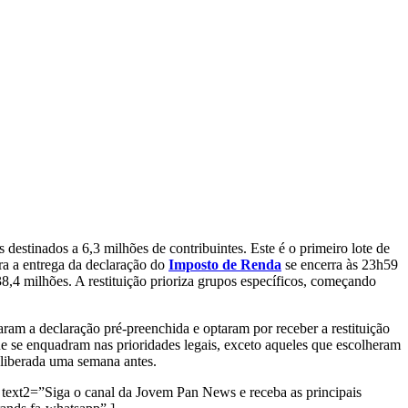
 destinados a 6,3 milhões de contribuintes. Este é o primeiro lote de
ara a entrega da declaração do
Imposto de Renda
se encerra às 23h59
38,4 milhões. A restituição prioriza grupos específicos, começando
zaram a declaração pré-preenchida e optaram por receber a restituição
ue se enquadram nas prioridades legais, exceto aqueles que escolheram
 liberada uma semana antes.
text2=”Siga o canal da Jovem Pan News e receba as principais