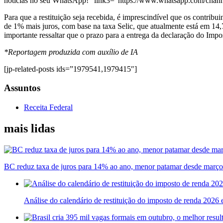
notícias no seu WhatsApp!” link3=”https://www.whatsapp.com/ch
Para que a restituição seja recebida, é imprescindível que os contribui
de 1% mais juros, com base na taxa Selic, que atualmente está em 14,7
importante ressaltar que o prazo para a entrega da declaração do Impo
*Reportagem produzida com auxílio de IA
[jp-related-posts ids=”1979541,1979415″]
Assuntos
Receita Federal
mais lidas
BC reduz taxa de juros para 14% ao ano, menor patamar desde març
Análise do calendário de restituição do imposto de renda 2026 e