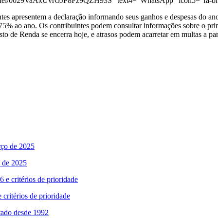
annel/0029VaAxUvrGJP8Fz9QZH93S” text4=”WhatsApp” icon5=”fa-bra
ntes apresentem a declaração informando seus ganhos e despesas do ano an
5% ao ano. Os contribuintes podem consultar informações sobre o primei
sto de Renda se encerra hoje, e atrasos podem acarretar em multas a pa
o de 2025
 critérios de prioridade