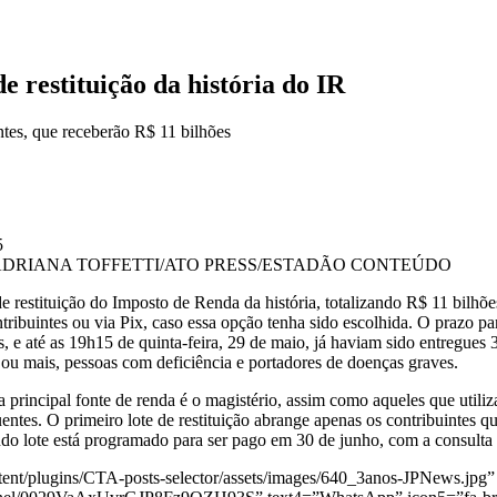
 restituição da história do IR
intes, que receberão R$ 11 bilhões
DRIANA TOFFETTI/ATO PRESS/ESTADÃO CONTEÚDO
 restituição do Imposto de Renda da história, totalizando R$ 11 bilhões
ntribuintes ou via Pix, caso essa opção tenha sido escolhida. O prazo p
, e até as 19h15 de quinta-feira, 29 de maio, já haviam sido entregues 
ou mais, pessoas com deficiência e portadores de doenças graves.
a principal fonte de renda é o magistério, assim como aqueles que utili
entes. O primeiro lote de restituição abrange apenas os contribuintes q
do lote está programado para ser pago em 30 de junho, com a consulta
ent/plugins/CTA-posts-selector/assets/images/640_3anos-JPNews.jpg” 