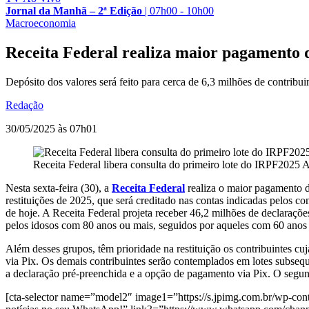
Jornal da Manhã – 2ª Edição
|
07h00 - 10h00
Macroeconomia
Receita Federal realiza maior pagamento de
Depósito dos valores será feito para cerca de 6,3 milhões de contribu
Redação
30/05/2025 às 07h01
Receita Federal libera consulta do primeiro lote do IRPF2025
A
Nesta sexta-feira (30), a
Receita Federal
realiza o maior pagamento de
restituições de 2025, que será creditado nas contas indicadas pelos co
de hoje. A Receita Federal projeta receber 46,2 milhões de declarações
pelos idosos com 80 anos ou mais, seguidos por aqueles com 60 anos 
Além desses grupos, têm prioridade na restituição os contribuintes cuj
via Pix. Os demais contribuintes serão contemplados em lotes subsequ
a declaração pré-preenchida e a opção de pagamento via Pix. O segun
[cta-selector name=”model2″ image1=”https://s.jpimg.com.br/wp-cont