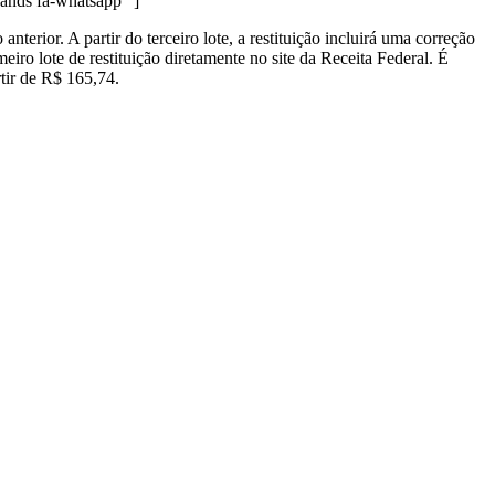
nds fa-whatsapp” ]
terior. A partir do terceiro lote, a restituição incluirá uma correção
ro lote de restituição diretamente no site da Receita Federal. É
rtir de R$ 165,74.