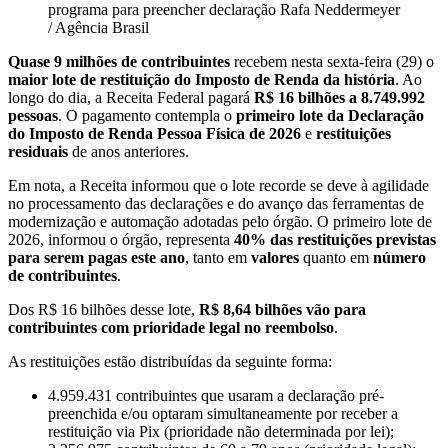
programa para preencher declaração
Rafa Neddermeyer
/ Agência Brasil
Quase 9 milhões de contribuintes
recebem nesta sexta-feira (29) o
maior lote de restituição do Imposto de Renda da história
. Ao
longo do dia, a Receita Federal pagará
R$ 16 bilhões a 8.749.992
pessoas
. O pagamento contempla o
primeiro lote da Declaração
do Imposto de Renda Pessoa Física de 2026
e
restituições
residuais
de anos anteriores.
Em nota, a Receita informou que o lote recorde se deve à agilidade
no processamento das declarações e do avanço das ferramentas de
modernização e automação adotadas pelo órgão. O primeiro lote de
2026, informou o órgão, representa
40% das restituições previstas
para serem pagas este ano
, tanto em
valores
quanto em
número
de contribuintes
.
Dos R$ 16 bilhões desse lote,
R$ 8,64 bilhões vão para
contribuintes com prioridade legal no reembolso
.
As restituições estão distribuídas da seguinte forma:
4.959.431 contribuintes que usaram a declaração pré-
preenchida e/ou optaram simultaneamente por receber a
restituição via Pix (prioridade não determinada por lei);