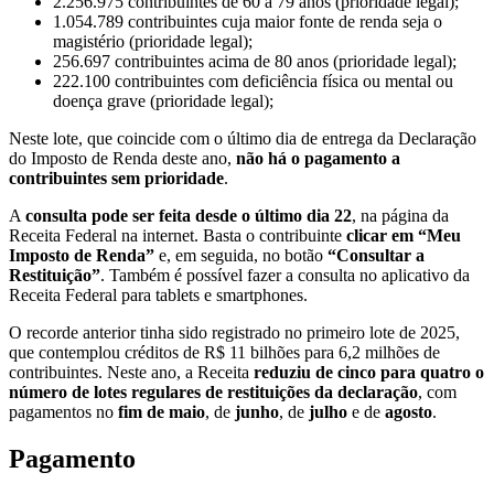
2.256.975 contribuintes de 60 a 79 anos (prioridade legal);
1.054.789 contribuintes cuja maior fonte de renda seja o
magistério (prioridade legal);
256.697 contribuintes acima de 80 anos (prioridade legal);
222.100 contribuintes com deficiência física ou mental ou
doença grave (prioridade legal);
Neste lote, que coincide com o último dia de entrega da Declaração
do Imposto de Renda deste ano,
não há o pagamento a
contribuintes sem prioridade
.
A
consulta pode ser feita desde o último dia 22
, na página da
Receita Federal na internet. Basta o contribuinte
clicar em “Meu
Imposto de Renda”
e, em seguida, no botão
“Consultar a
Restituição”
. Também é possível fazer a consulta no aplicativo da
Receita Federal para tablets e smartphones.
O recorde anterior tinha sido registrado no primeiro lote de 2025,
que contemplou créditos de R$ 11 bilhões para 6,2 milhões de
contribuintes. Neste ano, a Receita
reduziu de cinco para quatro o
número de lotes regulares de restituições da declaração
, com
pagamentos no
fim de maio
, de
junho
, de
julho
e de
agosto
.
Pagamento