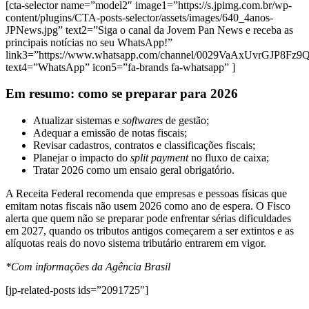
[cta-selector name=”model2″ image1=”https://s.jpimg.com.br/wp-
content/plugins/CTA-posts-selector/assets/images/640_4anos-
JPNews.jpg” text2=”Siga o canal da Jovem Pan News e receba as
principais notícias no seu WhatsApp!”
link3=”https://www.whatsapp.com/channel/0029VaAxUvrGJP8Fz
text4=”WhatsApp” icon5=”fa-brands fa-whatsapp” ]
Em resumo: como se preparar para 2026
Atualizar sistemas e
softwares
de gestão;
Adequar a emissão de notas fiscais;
Revisar cadastros, contratos e classificações fiscais;
Planejar o impacto do
split payment
no fluxo de caixa;
Tratar 2026 como um ensaio geral obrigatório.
A Receita Federal recomenda que empresas e pessoas físicas que
emitam notas fiscais não usem 2026 como ano de espera. O Fisco
alerta que quem não se preparar pode enfrentar sérias dificuldades
em 2027, quando os tributos antigos começarem a ser extintos e as
alíquotas reais do novo sistema tributário entrarem em vigor.
*Com informações da Agência Brasil
[jp-related-posts ids=”2091725″]