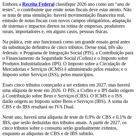
Embora a
Receita Federal
classifique 2026 ano como um “ano de
testes”, o contribuinte que emite notas fiscais deve estar atento. Não
se trata de uma simulação: haverá movimentação financeira real,
emissão de notas fiscais com novos campos obrigatórios, adaptação
de sistemas e impactos diretos na rotina de empresas, produtores
rurais, importadores e, em alguns casos, pessoas físicas.
Na prática, este ano funcionará como um grande ensaio geral antes
da substituição definitiva de cinco tributos. Desse total, três são
federais: o Programa de Integração Social (PIS), a Contribuição para
o Financiamento da Seguridade Social (Cofins) e o Imposto sobre
Produtos Industrializados (IPI). O Imposto sobre a Circulação de
Mercadorias e Serviços (ICMS) é administrado pelos estados; e o
Imposto sobre Serviços (ISS), pelos municípios.
Esses cinco tributos começarão a ser extintos em 2027, mas haverá
uma alíquota de teste em 2026. O PIS, a Cofins e o IPI darão origem
à Contribuição sobre Bens e Serviços (CBS). O ICMS e o ISS
darão origem ao Imposto sobre Bens e Serviços (IBS). A soma da
CBS e do IBS resultará no IVA Dual.
Neste ano, haverá uma alíquota de teste de 0,9% de CBS e 0,1% de
IBS, que serão deduzidas dos tributos atuais. A partir de 2027, os
cinco tributos sobre o consumo serão gradualmente extintos,
enquanto as alíquotas de CBS e de IBS subirão.