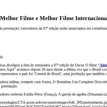
e Melhor Filme e Melhor Filme Internaciona
ta da premiação; vencedores da 97ª edição serão anunciados em cerimôni
le
icas divulgou a lista de nomeados a 97ª edição do Oscar. O filme “
Aind
tou Aqui” acontece depois 26 anos desde a última vez que o Brasil con
representou o país foi ‘Central do Brasil’, uma produção que também 
a ditadura militar, compete com Anora, O Brutalista Um Completo Desco
a premiação.
sileiro enfrenta Emilia Pérez (França), A garota da agulha (Dinamarca
ent/plugins/CTA-posts-selector/assets/images/640_JPEntretenimento.jp
om/channel/0029VaeCbOCDjiOZ3gtYeh3R” text4=”WhatsApp” icon5=”fa-