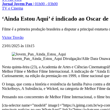
Jornal Jovem Pan
|
01h00 - 03h00
TV e Cinema
‘Ainda Estou Aqui’ é indicado ao Oscar d
Filme é a primeira produção brasileira a disputar a principal estatue
Victor Trovão
23/01/2025 às 11h15
Jovem_Pan_Ainda_Estou_Aqui
Divulgação/Alile Dara Onawa
Nesta quinta-feira (23), a Academia de Artes e Ciências Cinematográf
Melhor Filme e Melhor Filme Internacional. A indicação de “Ainda Es
Curiosamente, na edição da premiação em 1999, o filme nacional que 
O longa, que conta a história e resistência da família Paiva contra 
Nickelboys, A Substância, e Wicked, na categoria de Melhor Filme d
Pensando nos concorrentes de Melhor Filme Internacional, o filme bra
[cta-selector name=”model4″ image1=”https://s.jpimg.com.br/wp-cont
principais notícias no seu WhatsApp!” link3=”https://whatsapp.c