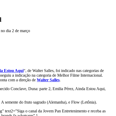
l
a no dia 2 de março
a Estou Aqui
“, de Walter Salles, foi indicado nas categorias de
seguiu a indicação na categoria de Melhor Filme Internacional.
conta com a direção de
Walter Salles
.
nhecido Conclave, Duna: parte 2, Emilia Pérez, Ainda Estou Aqui,
), A semente do fruto sagrado (Alemanha), e Flow (Letônia).
g” text2=”Siga o canal da Jovem Pan Entretenimento e receba as
brands fa-whatsapp” ]