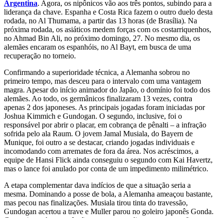
Argentina
. Agora, os nipônicos vão aos três pontos, subindo para a
liderança da chave. Espanha e Costa Rica fazem o outro duelo desta
rodada, no Al Thumama, a partir das 13 horas (de Brasília). Na
próxima rodada, os asiáticos medem forças com os costarriquenhos,
no Ahmad Bin Ali, no próximo domingo, 27. No mesmo dia, os
alemães encaram os espanhóis, no Al Bayt, em busca de uma
recuperação no torneio.
Confirmando a superioridade técnica, a Alemanha sobrou no
primeiro tempo, mas desceu para o intervalo com uma vantagem
magra. Apesar do início animador do Japão, o domínio foi todo dos
alemães. Ao todo, os germânicos finalizaram 13 vezes, contra
apenas 2 dos japoneses. As principais jogadas foram iniciadas por
Joshua Kimmich e Gundogan. O segundo, inclusive, foi o
responsável por abrir o placar, em cobrança de pênalti – a infração
sofrida pelo ala Raum. O jovem Jamal Musiala, do Bayern de
Munique, foi outro a se destacar, criando jogadas individuais e
incomodando com arremates de fora da área. Nos acréscimos, a
equipe de Hansi Flick ainda conseguiu o segundo com Kai Havertz,
mas o lance foi anulado por conta de um impedimento milimétrico.
A etapa complementar dava indícios de que a situação seria a
mesma. Dominando a posse de bola, a Alemanha ameaçou bastante,
mas pecou nas finalizações. Musiala tirou tinta do travessão,
Gundogan acertou a trave e Muller parou no goleiro japonês Gonda.