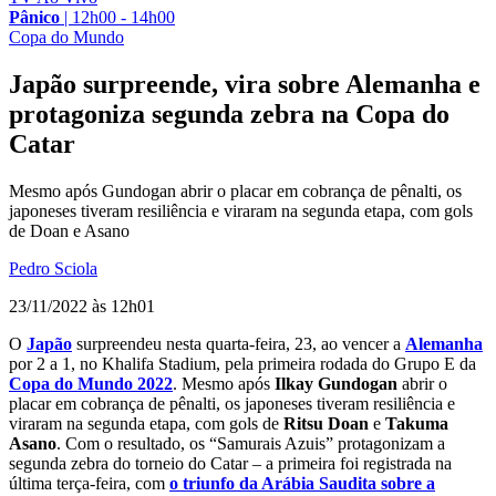
Pânico
|
12h00 - 14h00
Copa do Mundo
Japão surpreende, vira sobre Alemanha e
protagoniza segunda zebra na Copa do
Catar
Mesmo após Gundogan abrir o placar em cobrança de pênalti, os
japoneses tiveram resiliência e viraram na segunda etapa, com gols
de Doan e Asano
Pedro Sciola
23/11/2022 às 12h01
O
Japão
surpreendeu nesta quarta-feira, 23, ao vencer a
Alemanha
por 2 a 1, no Khalifa Stadium, pela primeira rodada do Grupo E da
Copa do Mundo 2022
. Mesmo após
Ilkay Gundogan
abrir o
placar em cobrança de pênalti, os japoneses tiveram resiliência e
viraram na segunda etapa, com gols de
Ritsu Doan
e
Takuma
Asano
. Com o resultado, os “Samurais Azuis” protagonizam a
segunda zebra do torneio do Catar – a primeira foi registrada na
última terça-feira, com
o triunfo da Arábia Saudita sobre a