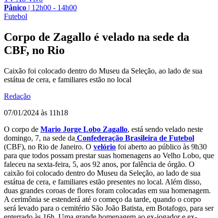
Pânico
|
12h00 - 14h00
Futebol
Corpo de Zagallo é velado na sede da
CBF, no Rio
Caixão foi colocado dentro do Museu da Seleção, ao lado de sua
estátua de cera, e familiares estão no local
Redação
07/01/2024 às 11h18
O corpo de
Mario Jorge Lobo Zagallo
, está sendo velado neste
domingo, 7, na sede da
Confederação Brasileira de Futebol
(CBF), no Rio de Janeiro. O
velório
foi aberto ao público às 9h30
para que todos possam prestar suas homenagens ao Velho Lobo, que
faleceu na sexta-feira, 5, aos 92 anos, por falência de órgão. O
caixão foi colocado dentro do Museu da Seleção, ao lado de sua
estátua de cera, e familiares estão presentes no local. Além disso,
duas grandes coroas de flores foram colocadas em sua homenagem.
A cerimônia se estenderá até o começo da tarde, quando o corpo
será levado para o cemitério São João Batista, em Botafogo, para ser
enterrado às 16h. Uma grande homenagem ao ex-jogador e ex-