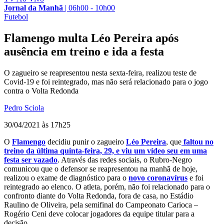
Jornal da Manhã
|
06h00 - 10h00
Futebol
Flamengo multa Léo Pereira após
ausência em treino e ida a festa
O zagueiro se reapresentou nesta sexta-feira, realizou teste de
Covid-19 e foi reintegrado, mas não será relacionado para o jogo
contra o Volta Redonda
Pedro Sciola
30/04/2021 às 17h25
O
Flamengo
decidiu punir o zagueiro
Léo Pereira
, que
faltou no
treino da última quinta-feira, 29, e viu um vídeo seu em uma
festa ser vazado
. Através das redes sociais, o Rubro-Negro
comunicou que o defensor se reapresentou na manhã de hoje,
realizou o exame de diagnóstico para o
novo coronavírus
e foi
reintegrado ao elenco. O atleta, porém, não foi relacionado para o
confronto diante do Volta Redonda, fora de casa, no Estádio
Raulino de Oliveira, pela semifinal do Campeonato Carioca –
Rogério Ceni deve colocar jogadores da equipe titular para a
decisão.