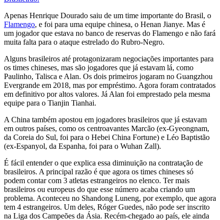
Apenas Henrique Dourado saiu de um time importante do Brasil, o
Flamengo
, e foi para uma equipe chinesa, o Henan Jianye. Mas é
um jogador que estava no banco de reservas do Flamengo e não fará
muita falta para o ataque estrelado do Rubro-Negro.
Alguns brasileiros até protagonizaram negociações importantes para
os times chineses, mas são jogadores que já estavam lá, como
Paulinho, Talisca e Alan. Os dois primeiros jogaram no Guangzhou
Evergrande em 2018, mas por empréstimo. Agora foram contratados
em definitivo por altos valores. Já Alan foi emprestado pela mesma
equipe para o Tianjin Tianhai.
A China também apostou em jogadores brasileiros que já estavam
em outros países, como os centroavantes Marcão (ex-Gyeongnam,
da Coreia do Sul, foi para o Hebei China Fortune) e Léo Baptistão
(ex-Espanyol, da Espanha, foi para o Wuhan Zall).
É fácil entender o que explica essa diminuição na contratação de
brasileiros. A principal razão é que agora os times chineses só
podem contar com 3 atletas estrangeiros no elenco. Ter mais
brasileiros ou europeus do que esse número acaba criando um
problema. Aconteceu no Shandong Luneng, por exemplo, que agora
tem 4 estrangeiros. Um deles, Róger Guedes, não pode ser inscrito
na Liga dos Campeões da Ásia. Recém-chegado ao país, ele ainda