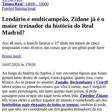
Tempo Real
|
14h00 - 16h00
Futebol Internacional
Lendário e multicampeão, Zidane já é o
maior treinador da história do Real
Madrid?
Aos 48 anos, o francês faturou o 11º título em menos de cinco
temporadas como técnico; das coisas que só um gênio pode fazer
Bruno landi
16/07/2020 às 17h59
Ao longo da história do futebol, é raro encontrar figuras que foram
geniais tanto dentro de campo, como jogador, quanto fora, como
técnico. Ao se pensar no assunto,
Zagallo
,
Beckenbauer
e
Cruyff
talvez sejam os primeiros nomes que vêm à mente, mas é inegável
que outro personagem, um tanto quanto mais jovem, já pede
passagem para ocupar um lugar nesta seleta lista.
Zinédine Zidane
,
três vezes eleito o melhor jogador do mundo e considerado um dos
futebolistas mais elegantes de todos os tempos
, também já pode,
por que não, ser considerado um dos grandes treinadores da era