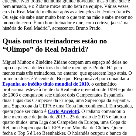
eficiente. Não trouxe nenhuma grande novidade, mas o time dele é
bem armado, e o Zidane mexe muito bem na equipe. Várias vezes,
eu vi o Real Madrid melhorar após as alterações do técnico francês.
Ou seja: ele sabe usar muito bem o que tem na mão e sabe mexer no
momento certo. É um bom treinador e que, com certeza, já está na
história do Real Madrid”, acrescentou Bruno Prado.
Quais outros treinadores estão no
“Olimpo” do Real Madrid?
Miguel Muñoz e Zinédine Zidane ocupam um espaço só deles no
topo da galeria de técnicos do clube merengue. Ponto. Há pelo
menos mais três treinadores, no entanto, que aparecem logo atrás. O
primeiro deles é Vicente del Bosque. Responsável por comandar a
Espanha ao inédito título mundial de 2010
, o carismático
profissional esteve à frente do Real entre novembro de 1999 e junho
de 2003 e conquistou sete títulos: dois Campeonatos Espanhóis,
duas Ligas dos Campeões da Europa, uma Supercopa da Espanha,
uma Supercopa da UEFA e uma Copa Intercontinental. Em seguida,
quem pode ser citado é
Carlo Ancelotti
. O italiano comandou o
time merengue de junho de 2013 a 25 de maio de 2015 e faturou
quatro títulos: uma Liga dos Campeões da Europa, uma Copa do
Rei, uma Supercopa da UEFA e um Mundial de Clubes. Quem
fecha o Top 5 é Leo Beenhakker. O holandês ocupou o banco de