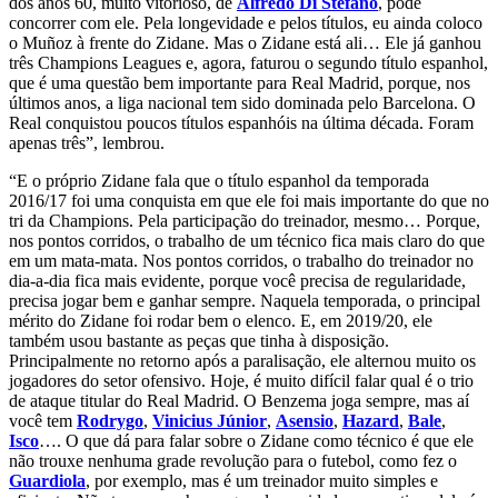
dos anos 60, muito vitorioso, de
Alfredo Di Stefano
, pode
concorrer com ele. Pela longevidade e pelos títulos, eu ainda coloco
o Muñoz à frente do Zidane. Mas o Zidane está ali… Ele já ganhou
três Champions Leagues e, agora, faturou o segundo título espanhol,
que é uma questão bem importante para Real Madrid, porque, nos
últimos anos, a liga nacional tem sido dominada pelo Barcelona. O
Real conquistou poucos títulos espanhóis na última década. Foram
apenas três”, lembrou.
“E o próprio Zidane fala que o título espanhol da temporada
2016/17 foi uma conquista em que ele foi mais importante do que no
tri da Champions. Pela participação do treinador, mesmo… Porque,
nos pontos corridos, o trabalho de um técnico fica mais claro do que
em um mata-mata. Nos pontos corridos, o trabalho do treinador no
dia-a-dia fica mais evidente, porque você precisa de regularidade,
precisa jogar bem e ganhar sempre. Naquela temporada, o principal
mérito do Zidane foi rodar bem o elenco. E, em 2019/20, ele
também usou bastante as peças que tinha à disposição.
Principalmente no retorno após a paralisação, ele alternou muito os
jogadores do setor ofensivo. Hoje, é muito difícil falar qual é o trio
de ataque titular do Real Madrid. O Benzema joga sempre, mas aí
você tem
Rodrygo
,
Vinicius Júnior
,
Asensio
,
Hazard
,
Bale
,
Isco
…. O que dá para falar sobre o Zidane como técnico é que ele
não trouxe nenhuma grade revolução para o futebol, como fez o
Guardiola
, por exemplo, mas é um treinador muito simples e