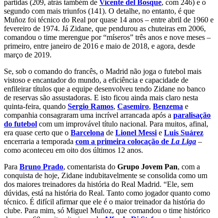
partidas (209, atrás também de
Vicente del Bosque
, com 246) e o
segundo com mais triunfos (141). O detalhe, no entanto, é que
Muñoz foi técnico do Real por quase 14 anos – entre abril de 1960 e
fevereiro de 1974. Já Zidane, que pendurou as chuteiras em 2006,
comandou o time merengue por “míseros” três anos e nove meses –
primeiro, entre janeiro de 2016 e maio de 2018, e agora, desde
março de 2019.
Se, sob o comando do francês, o Madrid não joga o futebol mais
vistoso e encantador do mundo, a eficiência e capacidade de
enfileirar títulos que a equipe desenvolveu tendo Zidane no banco
de reservas são assustadoras. E isto ficou ainda mais claro nesta
quinta-feira, quando
Sergio Ramos
,
Casemiro
,
Benzema
e
companhia consagraram uma incrível arrancada após a
paralisação
do futebol
com um improvável título nacional. Para muitos, afinal,
era quase certo que o
Barcelona
de
Lionel Messi
e
Luis Suárez
encerraria a temporada
com a primeira colocação de
La Liga
–
como aconteceu em oito dos últimos 12 anos.
Para
Bruno Prado
, comentarista do
Grupo Jovem Pan
, com a
conquista de hoje, Zidane indubitavelmente se consolida como um
dos maiores treinadores da história do Real Madrid. “Ele, sem
dúvidas, está na história do Real. Tanto como jogador quanto como
técnico. É difícil afirmar que ele é o maior treinador da história do
clube. Para mim, só Miguel Muñoz, que comandou o time histórico