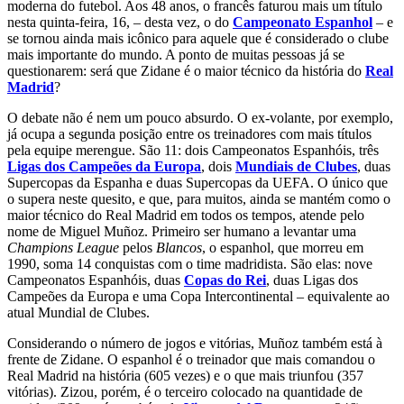
moderna do futebol. Aos 48 anos, o francês faturou mais um título
nesta quinta-feira, 16, – desta vez, o do
Campeonato Espanhol
– e
se tornou ainda mais icônico para aquele que é considerado o clube
mais importante do mundo. A ponto de muitas pessoas já se
questionarem: será que Zidane é o maior técnico da história do
Real
Madrid
?
O debate não é nem um pouco absurdo. O ex-volante, por exemplo,
já ocupa a segunda posição entre os treinadores com mais títulos
pela equipe merengue. São 11: dois Campeonatos Espanhóis, três
Ligas dos Campeões da Europa
, dois
Mundiais de Clubes
, duas
Supercopas da Espanha e duas Supercopas da UEFA. O único que
o supera neste quesito, e que, para muitos, ainda se mantém como o
maior técnico do Real Madrid em todos os tempos, atende pelo
nome de Miguel Muñoz. Primeiro ser humano a levantar uma
Champions League
pelos
Blancos
, o espanhol, que morreu em
1990, soma 14 conquistas com o time madridista. São elas: nove
Campeonatos Espanhóis, duas
Copas do Rei
, duas Ligas dos
Campeões da Europa e uma Copa Intercontinental – equivalente ao
atual Mundial de Clubes.
Considerando o número de jogos e vitórias, Muñoz também está à
frente de Zidane. O espanhol é o treinador que mais comandou o
Real Madrid na história (605 vezes) e o que mais triunfou (357
vitórias). Zizou, porém, é o terceiro colocado na quantidade de