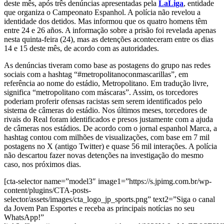
deste mês, após três denúncias apresentadas pela
LaLiga
, entidade
que organiza o Campeonato Espanhol. A polícia não revelou a
identidade dos detidos. Mas informou que os quatro homens têm
entre 24 e 26 años. A informação sobre a prisão foi revelada apenas
nesta quinta-feira (24), mas as detenções aconteceram entre os dias
14 e 15 deste mês, de acordo com as autoridades.
As denúncias tiveram como base as postagens do grupo nas redes
sociais com a hashtag “#metropolitanoconmascarillas”, em
referência ao nome do estádio, Metropolitano. Em tradução livre,
significa “metropolitano com máscaras”. Assim, os torcedores
poderiam proferir ofensas racistas sem serem identificados pelo
sistema de câmeras do estádio. Nos últimos meses, torcedores de
rivais do Real foram identificados e presos justamente com a ajuda
de câmeras nos estádios. De acordo com o jornal espanhol Marca, a
hashtag contou com milhões de visualizações, com base em 7 mil
postagens no X (antigo Twitter) e quase 56 mil interações. A polícia
não descartou fazer novas detenções na investigação do mesmo
caso, nos próximos dias.
[cta-selector name=”model3″ image1=”https://s.jpimg.com.br/wp-
content/plugins/CTA-posts-
selector/assets/images/cta_logo_jp_sports.png” text2=”Siga o canal
da Jovem Pan Esportes e receba as principais notícias no seu
WhatsApp!”