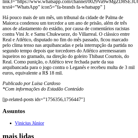
link3=”https://www.whatsapp.com/channel/0029Va9wMgZD8SE3
text4=”WhatsApp” icon5=”fa-brands fa-whatsapp” ]
Há pouco mais de um mês, um tribunal da cidade de Palma de
Maiorca condenou um torcedor a um ano de prisão, além de três
anos de afastamento do estádio, por causa de comentários racistas
contra Vini Jr. e Samu Chukwueze, do Villarreal. O clássico entre
Real e Atlético, disputado no fim do mês passado, ficou marcado
pelo clima tenso nas arquibancadas e pela interrupção da partida no
segundo tempo depois que torcedores do Atlético arremessaram
isqueiros no gramado, na direção do goleiro Thibaut Courtois, do
Real. Como punição, o Atlético teve fechada parte da sua
arquibancada para o jogo contra o Leganés e recebeu multa de 3 mil
euros, equivalente a R$ 18 mil.
Publicado por Luisa Cardoso
*Com informações do Estadão Conteúdo
[jp-related-posts ids=”1756356,1756447″]
Assuntos
Vinicius Júnior
mais lidas