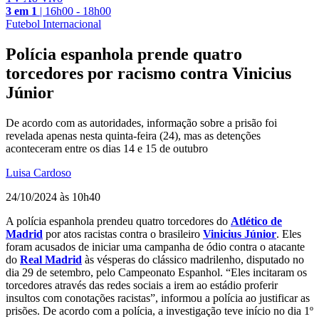
3 em 1
|
16h00 - 18h00
Futebol Internacional
Polícia espanhola prende quatro
torcedores por racismo contra Vinicius
Júnior
De acordo com as autoridades, informação sobre a prisão foi
revelada apenas nesta quinta-feira (24), mas as detenções
aconteceram entre os dias 14 e 15 de outubro
Luisa Cardoso
24/10/2024 às 10h40
A polícia espanhola prendeu quatro torcedores do
Atlético de
Madrid
por atos racistas contra o brasileiro
Vinicius Júnior
. Eles
foram acusados de iniciar uma campanha de ódio contra o atacante
do
Real Madrid
às vésperas do clássico madrilenho, disputado no
dia 29 de setembro, pelo Campeonato Espanhol. “Eles incitaram os
torcedores através das redes sociais a irem ao estádio proferir
insultos com conotações racistas”, informou a polícia ao justificar as
prisões. De acordo com a polícia, a investigação teve início no dia 1º