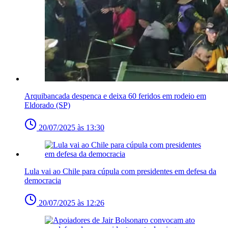
Arquibancada despenca e deixa 60 feridos em rodeio em
Eldorado (SP)
20/07/2025 às 13:30
Lula vai ao Chile para cúpula com presidentes em defesa da
democracia
20/07/2025 às 12:26