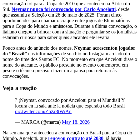
convocação foi para a Copa de 2010 que aconteceu na África do
Sul.
Neymar nunca foi convocado por Carlo Ancelotti
,
desde
que assumiu a Seleção em 26 de maio de 2025. Foram cinco
oportunidades para chamar o craque entre jogos de Eliminatórias
para a Copa do Mundo e amistosos. Durante a última convocação, o
italiano chegou a brincar com a situação e perguntar se os jornalistas
estariam curiosos para saber quais atacantes ele levaria.
Pouco antes do anúncio dos nomes,
Neymar acrescentou jogador
do “Brazil”
nas informações de sua bio no Instagram ao lado do
nome do time dos Santos FC. No momento em que Ancelotti disse o
nome do atacante, o público presente no evento comemorou em
peso e o técnico precisou fazer uma pausa para retornar às
convocações.
Veja a reação
? ¡Neymar, convocado por Ancelotti para el Mundial! Y
locura en la sala ante la noticia que esperaba todo Brasil
pic.twitter.com/ZhZr3tWrAn
— MARCA (@marca)
May 18, 2026
Na semana que antecedeu a convocação do Brasil para a Copa do
Mundo, Ancelotti, que
renovou contrato até 2030
, já havia