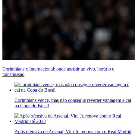
Corinthians x Internacional: onde assistir ao vivo, horário e
transmissão
Corinthians vence, mas não consegue reverter vantagem e cai
na Copa do Brasil
Após ofensiva de Arsenal, Vini Jr. renova com o Real Madrid