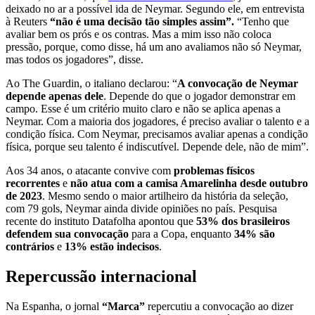
deixado no ar a possível ida de Neymar. Segundo ele, em entrevista
à Reuters
“não é uma decisão tão simples assim”.
“Tenho que
avaliar bem os prós e os contras. Mas a mim isso não coloca
pressão, porque, como disse, há um ano avaliamos não só Neymar,
mas todos os jogadores”, disse.
Ao The Guardin, o italiano declarou: “
A convocação de Neymar
depende apenas dele
. Depende do que o jogador demonstrar em
campo. Esse é um critério muito claro e não se aplica apenas a
Neymar. Com a maioria dos jogadores, é preciso avaliar o talento e a
condição física. Com Neymar, precisamos avaliar apenas a condição
física, porque seu talento é indiscutível. Depende dele, não de mim”.
Aos 34 anos, o atacante convive com
problemas físicos
recorrentes
e
não atua com a camisa Amarelinha desde outubro
de 2023
. Mesmo sendo o maior artilheiro da história da seleção,
com 79 gols, Neymar ainda divide opiniões no país. Pesquisa
recente do instituto Datafolha apontou que
53% dos brasileiros
defendem sua convocação
para a Copa, enquanto
34% são
contrários
e
13% estão indecisos
.
Repercussão internacional
Na Espanha, o jornal
“Marca”
repercutiu a convocação ao dizer