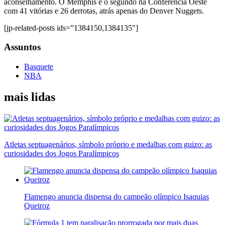
aconselhamento. O Memphis é o segundo na Conferência Oeste
com 41 vitórias e 26 derrotas, atrás apenas do Denver Nuggets.
[jp-related-posts ids=”1384150,1384135″]
Assuntos
Basquete
NBA
mais lidas
Atletas septuagenários, símbolo próprio e medalhas com guizo: as
curiosidades dos Jogos Paralímpicos
Flamengo anuncia dispensa do campeão olímpico Isaquias
Queiroz