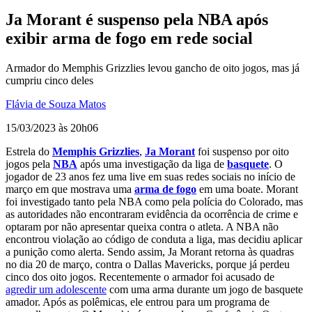
Ja Morant é suspenso pela NBA após
exibir arma de fogo em rede social
Armador do Memphis Grizzlies levou gancho de oito jogos, mas já
cumpriu cinco deles
Flávia de Souza Matos
15/03/2023 às 20h06
Estrela do
Memphis Grizzlies
,
Ja Morant
foi suspenso por oito
jogos pela
NBA
após uma investigação da liga de
basquete
. O
jogador de 23 anos fez uma live em suas redes sociais no início de
março em que mostrava uma
arma de fogo
em uma boate. Morant
foi investigado tanto pela NBA como pela polícia do Colorado, mas
as autoridades não encontraram evidência da ocorrência de crime e
optaram por não apresentar queixa contra o atleta. A NBA não
encontrou violação ao código de conduta a liga, mas decidiu aplicar
a punição como alerta. Sendo assim, Ja Morant retorna às quadras
no dia 20 de março, contra o Dallas Mavericks, porque já perdeu
cinco dos oito jogos. Recentemente o armador foi acusado de
agredir um adolescente
com uma arma durante um jogo de basquete
amador. Após as polêmicas, ele entrou para um programa de