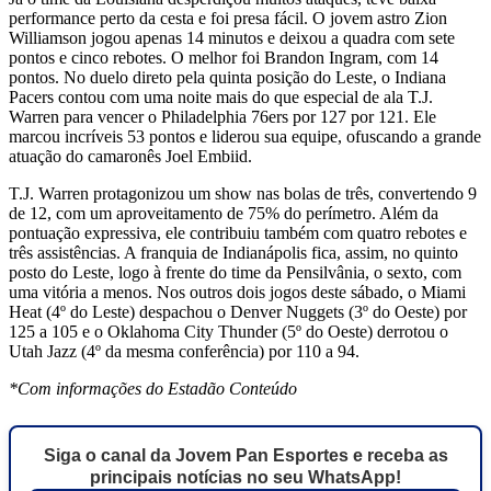
performance perto da cesta e foi presa fácil. O jovem astro Zion
Williamson jogou apenas 14 minutos e deixou a quadra com sete
pontos e cinco rebotes. O melhor foi Brandon Ingram, com 14
pontos. No duelo direto pela quinta posição do Leste, o Indiana
Pacers contou com uma noite mais do que especial de ala T.J.
Warren para vencer o Philadelphia 76ers por 127 por 121. Ele
marcou incríveis 53 pontos e liderou sua equipe, ofuscando a grande
atuação do camaronês Joel Embiid.
T.J. Warren protagonizou um show nas bolas de três, convertendo 9
de 12, com um aproveitamento de 75% do perímetro. Além da
pontuação expressiva, ele contribuiu também com quatro rebotes e
três assistências. A franquia de Indianápolis fica, assim, no quinto
posto do Leste, logo à frente do time da Pensilvânia, o sexto, com
uma vitória a menos. Nos outros dois jogos deste sábado, o Miami
Heat (4º do Leste) despachou o Denver Nuggets (3º do Oeste) por
125 a 105 e o Oklahoma City Thunder (5º do Oeste) derrotou o
Utah Jazz (4º da mesma conferência) por 110 a 94.
*Com informações do Estadão Conteúdo
Siga o canal da Jovem Pan Esportes e receba as
principais notícias no seu WhatsApp!