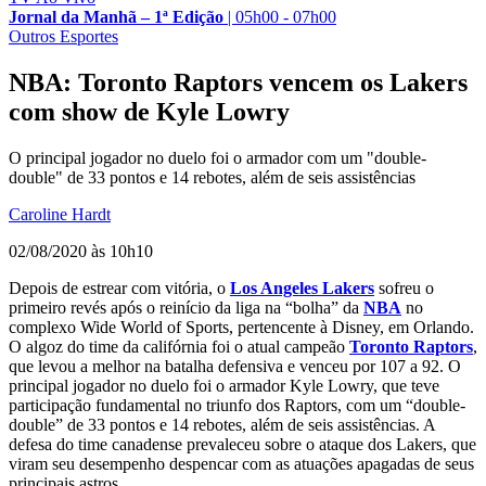
Jornal da Manhã – 1ª Edição
|
05h00 - 07h00
Outros Esportes
NBA: Toronto Raptors vencem os Lakers
com show de Kyle Lowry
O principal jogador no duelo foi o armador com um "double-
double" de 33 pontos e 14 rebotes, além de seis assistências
Caroline Hardt
02/08/2020 às 10h10
Depois de estrear com vitória, o
Los Angeles Lakers
sofreu o
primeiro revés após o reinício da liga na “bolha” da
NBA
no
complexo Wide World of Sports, pertencente à Disney, em Orlando.
O algoz do time da califórnia foi o atual campeão
Toronto Raptors
,
que levou a melhor na batalha defensiva e venceu por 107 a 92. O
principal jogador no duelo foi o armador Kyle Lowry, que teve
participação fundamental no triunfo dos Raptors, com um “double-
double” de 33 pontos e 14 rebotes, além de seis assistências. A
defesa do time canadense prevaleceu sobre o ataque dos Lakers, que
viram seu desempenho despencar com as atuações apagadas de seus
principais astros.