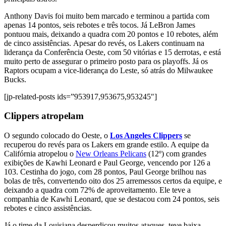
Anthony Davis foi muito bem marcado e terminou a partida com
apenas 14 pontos, seis rebotes e três tocos. Já LeBron James
pontuou mais, deixando a quadra com 20 pontos e 10 rebotes, além
de cinco assistências. Apesar do revés, os Lakers continuam na
liderança da Conferência Oeste, com 50 vitórias e 15 derrotas, e está
muito perto de assegurar o primeiro posto para os playoffs. Já os
Raptors ocupam a vice-liderança do Leste, só atrás do Milwaukee
Bucks.
[jp-related-posts ids=”953917,953675,953245″]
Clippers atropelam
O segundo colocado do Oeste, o
Los Angeles Clippers
se
recuperou do revés para os Lakers em grande estilo. A equipe da
Califórnia atropelou o
New Orleans Pelicans
(12º) com grandes
exibições de Kawhi Leonard e Paul George, vencendo por 126 a
103. Cestinha do jogo, com 28 pontos, Paul George brilhou nas
bolas de três, convertendo oito dos 25 arremessos certos da equipe, e
deixando a quadra com 72% de aproveitamento. Ele teve a
companhia de Kawhi Leonard, que se destacou com 24 pontos, seis
rebotes e cinco assistências.
Já o time da Louisiana desperdiçou muitos ataques, teve baixa