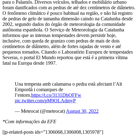
para o Palamós. Diversos veículos, telhados e mobiliário urbano
foram danificados com as pedras de até dez centímetros de diâmetro.
O fenômeno climático é pouco habitual na região, e não há registro
de pedras de gelo de tamanha dimensão caindo na Catalunha desde
2002, segundo dados do órgão de meteorologia da comunidade
autônoma espanhola. O Serviço de Meteorologia da Catalunha
informou que as intensas tempestades devem persistir hoje,
inclusive, com queda de granizo com pedras de mais de dois
centímetros de diâmetro, além de fortes rajadas de vento e até
pequenos tornados. Citando o Laboratório Europeu de tempestades
Severas, o portal El Mundo reportou que está é a primeira vítima
fatal na Europa desde 1997.
Una tempesta amb calamarsa o pedra està afectant l’Alt
Empordà i comarques de
l’entorn.
https://t.co/3131DbOFFw
pic.twitter.com/pM9OLAdmyP
— Meteocat (@meteocat)
August 30, 2022
*Com informações da EFE
[jp-related-posts ids=”1306068,1306008,1305978″]