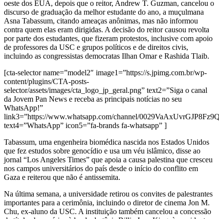
oeste dos EUA, depois que o reitor, Andrew T. Guzman, cancelou o
discurso de graduação da melhor estudante do ano, a muçulmana
Asna Tabassum, citando ameaças anônimas, mas não informou
contra quem elas eram dirigidas. A decisão do reitor causou revolta
por parte dos estudantes, que fizeram protestos, inclusive com apoio
de professores da USC e grupos políticos e de direitos civis,
incluindo as congressistas democratas Ilhan Omar e Rashida Tlaib.
[cta-selector name=”model2″ image1=”https://s.jpimg.com.br/wp-
content/plugins/CTA-posts-
selector/assets/images/cta_logo_jp_geral.png” text2=”Siga o canal
da Jovem Pan News e receba as principais notícias no seu
WhatsApp!”
link3=”https://www.whatsapp.com/channel/0029VaAxUvrGJP8Fz
text4=”WhatsApp” icon5=”fa-brands fa-whatsapp” ]
Tabassum, uma engenheira biomédica nascida nos Estados Unidos
que fez estudos sobre genocídio e usa um véu islâmico, disse ao
jornal “Los Angeles Times” que apoia a causa palestina que cresceu
nos campos universitários do país desde o início do conflito em
Gaza e reiterou que não é antissemita.
Na última semana, a universidade retirou os convites de palestrantes
importantes para a cerimônia, incluindo o diretor de cinema Jon M.
Chu, ex-aluno da USC. A instituição também cancelou a concessão