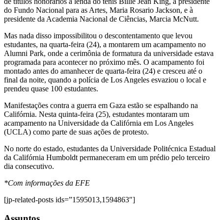
de títulos honorários à lenda do tênis Billie Jean King, à presidente
do Fundo Nacional para as Artes, Maria Rosario Jackson, e à
presidente da Academia Nacional de Ciências, Marcia McNutt.
Mas nada disso impossibilitou o descontentamento que levou
estudantes, na quarta-feira (24), a montarem um acampamento no
Alumni Park, onde a cerimônia de formatura da universidade estava
programada para acontecer no próximo mês. O acampamento foi
montado antes do amanhecer de quarta-feira (24) e cresceu até o
final da noite, quando a polícia de Los Angeles esvaziou o local e
prendeu quase 100 estudantes.
Manifestações contra a guerra em Gaza estão se espalhando na
Califórnia. Nesta quinta-feira (25), estudantes montaram um
acampamento na Universidade da Califórnia em Los Angeles
(UCLA) como parte de suas ações de protesto.
No norte do estado, estudantes da Universidade Politécnica Estadual
da Califórnia Humboldt permaneceram em um prédio pelo terceiro
dia consecutivo.
*Com informações da EFE
[jp-related-posts ids=”1595013,1594863″]
Assuntos