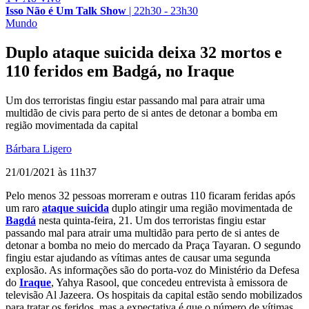
Isso Não é Um Talk Show
|
22h30 - 23h30
Mundo
Duplo ataque suicida deixa 32 mortos e
110 feridos em Badgá, no Iraque
Um dos terroristas fingiu estar passando mal para atrair uma
multidão de civis para perto de si antes de detonar a bomba em
região movimentada da capital
Bárbara Ligero
21/01/2021 às 11h37
Pelo menos 32 pessoas morreram e outras 110 ficaram feridas após
um raro
ataque suicida
duplo atingir uma região movimentada de
Bagdá
nesta quinta-feira, 21. Um dos terroristas fingiu estar
passando mal para atrair uma multidão para perto de si antes de
detonar a bomba no meio do mercado da Praça Tayaran. O segundo
fingiu estar ajudando as vítimas antes de causar uma segunda
explosão. As informações são do porta-voz do Ministério da Defesa
do
Iraque
, Yahya Rasool, que concedeu entrevista à emissora de
televisão Al Jazeera. Os hospitais da capital estão sendo mobilizados
para tratar os feridos, mas a expectativa é que o número de vítimas