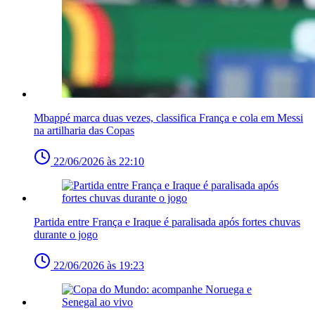
Mbappé marca duas vezes, classifica França e cola em Messi
na artilharia das Copas
22/06/2026 às 22:10
Partida entre França e Iraque é paralisada após fortes chuvas
durante o jogo
22/06/2026 às 19:23