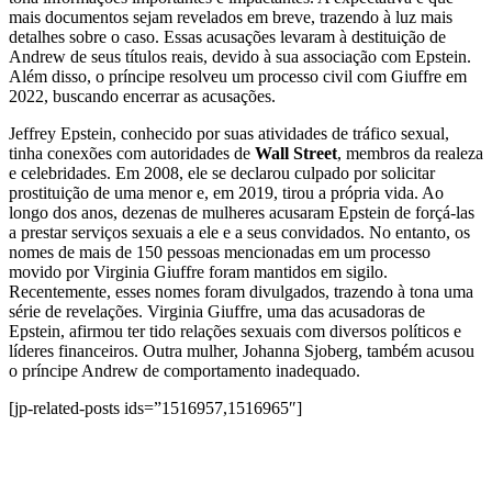
mais documentos sejam revelados em breve, trazendo à luz mais
detalhes sobre o caso. Essas acusações levaram à destituição de
Andrew de seus títulos reais, devido à sua associação com Epstein.
Além disso, o príncipe resolveu um processo civil com Giuffre em
2022, buscando encerrar as acusações.
Jeffrey Epstein, conhecido por suas atividades de tráfico sexual,
tinha conexões com autoridades de
Wall Street
, membros da realeza
e celebridades. Em 2008, ele se declarou culpado por solicitar
prostituição de uma menor e, em 2019, tirou a própria vida. Ao
longo dos anos, dezenas de mulheres acusaram Epstein de forçá-las
a prestar serviços sexuais a ele e a seus convidados. No entanto, os
nomes de mais de 150 pessoas mencionadas em um processo
movido por Virginia Giuffre foram mantidos em sigilo.
Recentemente, esses nomes foram divulgados, trazendo à tona uma
série de revelações. Virginia Giuffre, uma das acusadoras de
Epstein, afirmou ter tido relações sexuais com diversos políticos e
líderes financeiros. Outra mulher, Johanna Sjoberg, também acusou
o príncipe Andrew de comportamento inadequado.
[jp-related-posts ids=”1516957,1516965″]