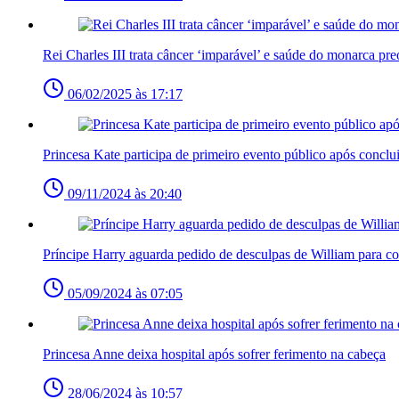
Rei Charles III trata câncer ‘imparável’ e saúde do monarca pre
06/02/2025 às 17:17
Princesa Kate participa de primeiro evento público após conclu
09/11/2024 às 20:40
Príncipe Harry aguarda pedido de desculpas de William para cons
05/09/2024 às 07:05
Princesa Anne deixa hospital após sofrer ferimento na cabeça
28/06/2024 às 10:57