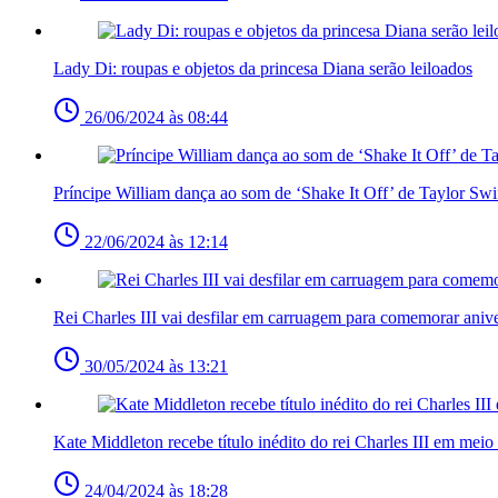
Lady Di: roupas e objetos da princesa Diana serão leiloados
26/06/2024 às 08:44
Príncipe William dança ao som de ‘Shake It Off’ de Taylor Swi
22/06/2024 às 12:14
Rei Charles III vai desfilar em carruagem para comemorar anive
30/05/2024 às 13:21
Kate Middleton recebe título inédito do rei Charles III em meio 
24/04/2024 às 18:28