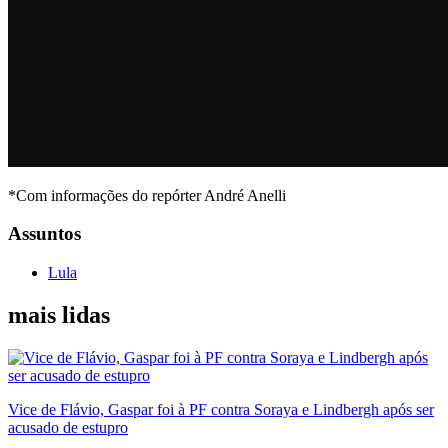
*Com informações do repórter André Anelli
Assuntos
Lula
mais lidas
Vice de Flávio, Gaspar foi à PF contra Soraya e Lindbergh após ser
acusado de estupro