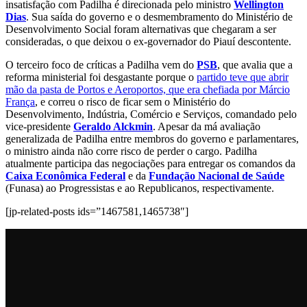
insatisfação com Padilha é direcionada pelo ministro
Wellington
Dias
. Sua saída do governo e o desmembramento do Ministério de
Desenvolvimento Social foram alternativas que chegaram a ser
consideradas, o que deixou o ex-governador do Piauí descontente.
O terceiro foco de críticas a Padilha vem do
PSB
, que avalia que a
reforma ministerial foi desgastante porque o
partido teve que abrir
mão da pasta de Portos e Aeroportos, que era chefiada por Márcio
França
, e correu o risco de ficar sem o Ministério do
Desenvolvimento, Indústria, Comércio e Serviços, comandado pelo
vice-presidente
Geraldo Alckmin
. Apesar da má avaliação
generalizada de Padilha entre membros do governo e parlamentares,
o ministro ainda não corre risco de perder o cargo. Padilha
atualmente participa das negociações para entregar os comandos da
Caixa Econômica Federal
e da
Fundação Nacional de Saúde
(Funasa) ao Progressistas e ao Republicanos, respectivamente.
[jp-related-posts ids=”1467581,1465738″]