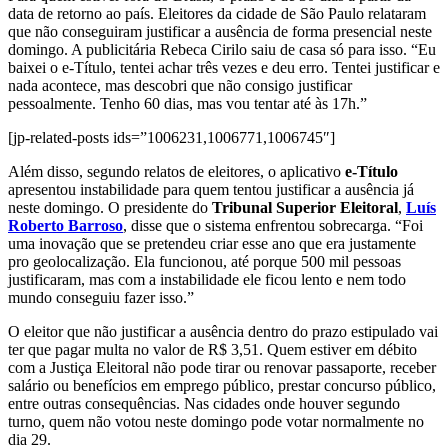
data de retorno ao país. Eleitores da cidade de São Paulo relataram
que não conseguiram justificar a ausência de forma presencial neste
domingo. A publicitária Rebeca Cirilo saiu de casa só para isso. “Eu
baixei o e-Título, tentei achar três vezes e deu erro. Tentei justificar e
nada acontece, mas descobri que não consigo justificar
pessoalmente. Tenho 60 dias, mas vou tentar até às 17h.”
[jp-related-posts ids=”1006231,1006771,1006745″]
Além disso, segundo relatos de eleitores, o aplicativo
e-Título
apresentou instabilidade para quem tentou justificar a ausência já
neste domingo. O presidente do
Tribunal Superior Eleitoral
,
Luís
Roberto Barroso
, disse que o sistema enfrentou sobrecarga. “Foi
uma inovação que se pretendeu criar esse ano que era justamente
pro geolocalização. Ela funcionou, até porque 500 mil pessoas
justificaram, mas com a instabilidade ele ficou lento e nem todo
mundo conseguiu fazer isso.”
O eleitor que não justificar a ausência dentro do prazo estipulado vai
ter que pagar multa no valor de R$ 3,51. Quem estiver em débito
com a Justiça Eleitoral não pode tirar ou renovar passaporte, receber
salário ou benefícios em emprego público, prestar concurso público,
entre outras consequências. Nas cidades onde houver segundo
turno, quem não votou neste domingo pode votar normalmente no
dia 29.