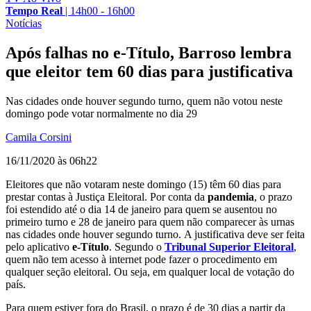
Tempo Real
|
14h00 - 16h00
Notícias
Após falhas no e-Título, Barroso lembra
que eleitor tem 60 dias para justificativa
Nas cidades onde houver segundo turno, quem não votou neste
domingo pode votar normalmente no dia 29
Camila Corsini
16/11/2020 às 06h22
Eleitores que não votaram neste domingo (15) têm 60 dias para
prestar contas à Justiça Eleitoral. Por conta da
pandemia
, o prazo
foi estendido até o dia 14 de janeiro para quem se ausentou no
primeiro turno e 28 de janeiro para quem não comparecer às urnas
nas cidades onde houver segundo turno. A justificativa deve ser feita
pelo aplicativo
e-Título
. Segundo o
Tribunal Superior Eleitoral
,
quem não tem acesso à internet pode fazer o procedimento em
qualquer seção eleitoral. Ou seja, em qualquer local de votação do
país.
Para quem estiver fora do Brasil, o prazo é de 30 dias a partir da