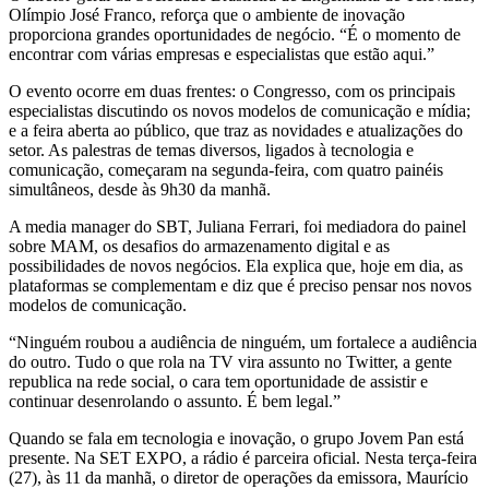
Olímpio José Franco, reforça que o ambiente de inovação
proporciona grandes oportunidades de negócio. “É o momento de
encontrar com várias empresas e especialistas que estão aqui.”
O evento ocorre em duas frentes: o Congresso, com os principais
especialistas discutindo os novos modelos de comunicação e mídia;
e a feira aberta ao público, que traz as novidades e atualizações do
setor. As palestras de temas diversos, ligados à tecnologia e
comunicação, começaram na segunda-feira, com quatro painéis
simultâneos, desde às 9h30 da manhã.
A media manager do SBT, Juliana Ferrari, foi mediadora do painel
sobre MAM, os desafios do armazenamento digital e as
possibilidades de novos negócios. Ela explica que, hoje em dia, as
plataformas se complementam e diz que é preciso pensar nos novos
modelos de comunicação.
“Ninguém roubou a audiência de ninguém, um fortalece a audiência
do outro. Tudo o que rola na TV vira assunto no Twitter, a gente
republica na rede social, o cara tem oportunidade de assistir e
continuar desenrolando o assunto. É bem legal.”
Quando se fala em tecnologia e inovação, o grupo Jovem Pan está
presente. Na SET EXPO, a rádio é parceira oficial. Nesta terça-feira
(27), às 11 da manhã, o diretor de operações da emissora, Maurício