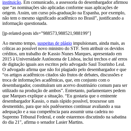
instituição
. Em comunicado, a assessoria do desembargador afirmou
que “as nominações são aplicadas conforme suas aplicações de
origem. Assim, um curso pós-graduação na Espanha, por exemplo,
não tem o mesmo significado acadêmico no Brasil”, justificando a
informação questionada.
[jp-related-posts ids=”988573,988521,988199″]
Ao mesmo tempo,
suspeitas de plágio
impulsionam, ainda mais, as
críticas ao possível novo ministro do STF. Sem atribuir os devidos
créditos, um trabalho de Kassio Nunes Marques, apresentado em
2015 à Universidade Autónoma de Lisboa, inclui trechos e até erros
de digitação iguais aos escritos pelo advogado Saul Tourinho Leal.
O advogado afirma que não foi plagiado pelo desembargador e que
“os artigos acadêmicos citados são frutos de debates, discussões e
troca de informações acadêmicas, que, em conjunto com o
desembargador, constituíram um acervo doutrinário comum para ser
utilizado na produção de ambos”. Entretanto, parlamentares pedem
que Marques explique a situação. “Eu gostaria que o eminente
desembargador Kassio, o mais rápido possível, trouxesse um
desmentido, para que nós pudéssemos continuar avaliando a sua
adequação e a sua competência para assumir uma cadeira no
Supremo Tribunal Federal, e onde estaremos discutindo na sabatina
do dia 21″, afirma o senador Lasier Martins.