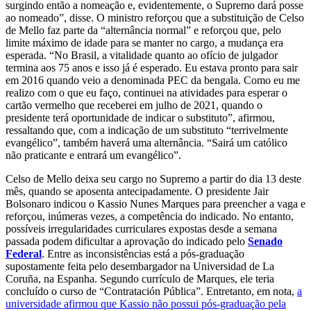
surgindo então a nomeação e, evidentemente, o Supremo dará posse
ao nomeado”, disse. O ministro reforçou que a substituição de Celso
de Mello faz parte da “alternância normal” e reforçou que, pelo
limite máximo de idade para se manter no cargo, a mudança era
esperada. “No Brasil, a vitalidade quanto ao ofício de julgador
termina aos 75 anos e isso já é esperado. Eu estava pronto para sair
em 2016 quando veio a denominada PEC da bengala. Como eu me
realizo com o que eu faço, continuei na atividades para esperar o
cartão vermelho que receberei em julho de 2021, quando o
presidente terá oportunidade de indicar o substituto”, afirmou,
ressaltando que, com a indicação de um substituto “terrivelmente
evangélico”, também haverá uma alternância. “Sairá um católico
não praticante e entrará um evangélico”.
Celso de Mello deixa seu cargo no Supremo a partir do dia 13 deste
mês, quando se aposenta antecipadamente. O presidente Jair
Bolsonaro indicou o Kassio Nunes Marques para preencher a vaga e
reforçou, inúmeras vezes, a competência do indicado. No entanto,
possíveis irregularidades curriculares expostas desde a semana
passada podem dificultar a aprovação do indicado pelo
Senado
Federal
. Entre as inconsistências está a pós-graduação
supostamente feita pelo desembargador na Universidad de La
Coruña, na Espanha. Segundo currículo de Marques, ele teria
concluído o curso de “Contratación Pública”. Entretanto, em nota,
a
universidade afirmou que Kassio não possui pós-graduação pela