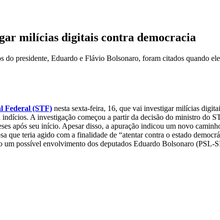
gar milícias digitais contra democracia
 do presidente, Eduardo e Flávio Bolsonaro, foram citados quando ele
l Federal (STF)
nesta sexta-feira, 16, que vai investigar milícias digi
a indícios. A investigação começou a partir da decisão do ministro do S
ses após seu início. Apesar disso, a apuração indicou um novo caminho 
 que teria agido com a finalidade de “atentar contra o estado democráti
ado um possível envolvimento dos deputados Eduardo Bolsonaro (PSL-S