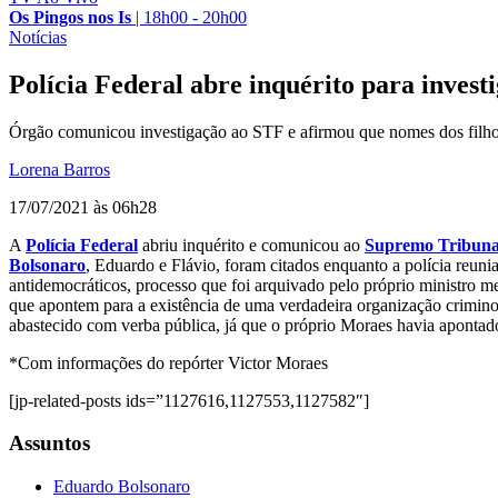
Os Pingos nos Is
|
18h00 - 20h00
Notícias
Polícia Federal abre inquérito para investi
Órgão comunicou investigação ao STF e afirmou que nomes dos filhos
Lorena Barros
17/07/2021 às 06h28
A
Polícia Federal
abriu inquérito e comunicou ao
Supremo Tribuna
Bolsonaro
, Eduardo e Flávio, foram citados enquanto a polícia reuni
antidemocráticos, processo que foi arquivado pelo próprio ministro me
que apontem para a existência de uma verdadeira organização criminosa
abastecido com verba pública, já que o próprio Moraes havia apont
*Com informações do repórter Victor Moraes
[jp-related-posts ids=”1127616,1127553,1127582″]
Assuntos
Eduardo Bolsonaro