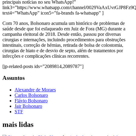
principais notícias no seu WhatsApp!”
link3=”https://www.whatsapp.com/channel/0029VaAxUvrGJP8Fz
text4=”WhatsApp” icon5=”fa-brands fa-whatsapp” ]
Com 70 anos, Bolsonaro acumula um histórico de problemas de
saúde desde que foi esfaqueado em Juiz de Fora (MG) durante a
campanha eleitoral de 2018. Desde então, passou por diversas
cirurgias e internações, incluindo procedimentos para obstruções
intestinais, correção de hérnias, retirada de bolsa de colostomia,
cirurgias de hiato e de desvio de septo, além de tratamentos por
infecções e complicações clínicas recorrentes.
[jp-related-posts ids=”2089814,2089787″]
Assuntos
Alexandre de Moraes
Carlos Bolsonaro
Flávio Bolsonaro
Jair Bolsonaro
STF
mais lidas