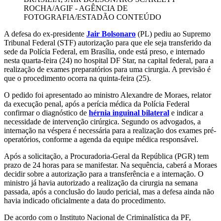
ROCHA/AGIF - AGÊNCIA DE
FOTOGRAFIA/ESTADÃO CONTEÚDO
A defesa do ex-presidente
Jair Bolsonaro
(PL) pediu ao Supremo
Tribunal Federal (STF) autorização para que ele seja transferido da
sede da Polícia Federal, em Brasília, onde está preso, e internado
nesta quarta-feira (24) no hospital DF Star, na capital federal, para a
realização de exames preparatórios para uma cirurgia. A previsão é
que o procedimento ocorra na quinta-feira (25).
O pedido foi apresentado ao ministro Alexandre de Moraes, relator
da execução penal, após a perícia médica da Polícia Federal
confirmar o diagnóstico de
hérnia inguinal bilateral
e indicar a
necessidade de intervenção cirúrgica. Segundo os advogados, a
internação na véspera é necessária para a realização dos exames pré-
operatórios, conforme a agenda da equipe médica responsável.
Após a solicitação, a Procuradoria-Geral da República (PGR) tem
prazo de 24 horas para se manifestar. Na sequência, caberá a Moraes
decidir sobre a autorização para a transferência e a internação. O
ministro já havia autorizado a realização da cirurgia na semana
passada, após a conclusão do laudo pericial, mas a defesa ainda não
havia indicado oficialmente a data do procedimento.
De acordo com o Instituto Nacional de Criminalística da PF,