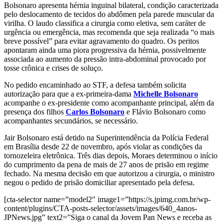
Bolsonaro apresenta hérnia inguinal bilateral, condição caracterizada
pelo deslocamento de tecidos do abdômen pela parede muscular da
virilha. O laudo classifica a cirurgia como eletiva, sem caráter de
urgência ou emergência, mas recomenda que seja realizada “o mais
breve possível” para evitar agravamento do quadro. Os peritos
apontaram ainda uma piora progressiva da hérnia, possivelmente
associada ao aumento da pressão intra-abdominal provocado por
tosse crônica e crises de soluço.
No pedido encaminhado ao STF, a defesa também solicita
autorização para que a ex-primeira-dama
Michelle Bolsonaro
acompanhe o ex-presidente como acompanhante principal, além da
presença dos filhos
Carlos Bolsonaro
e Flávio Bolsonaro como
acompanhantes secundários, se necessário.
Jair Bolsonaro está detido na Superintendência da Polícia Federal
em Brasília desde 22 de novembro, após violar as condições da
tornozeleira eletrônica. Três dias depois, Moraes determinou o início
do cumprimento da pena de mais de 27 anos de prisão em regime
fechado. Na mesma decisão em que autorizou a cirurgia, o ministro
negou o pedido de prisão domiciliar apresentado pela defesa.
[cta-selector name=”model2″ image1=”https://s.jpimg.com.br/wp-
content/plugins/CTA-posts-selector/assets/images/640_4anos-
JPNews.jpg” text2=”Siga o canal da Jovem Pan News e receba as