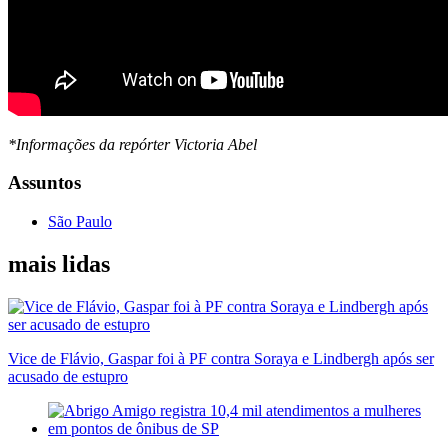
*Informações da repórter Victoria Abel
Assuntos
São Paulo
mais lidas
Vice de Flávio, Gaspar foi à PF contra Soraya e Lindbergh após ser
acusado de estupro