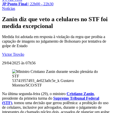
JP Ponto Final
|
22h00 - 22h30
Notícias
Zanin diz que veto a celulares no STF foi
medida excepcional
Medida foi adotada em resposta à violação da regra que proibia a
captação de imagens no julgamento de Bolsonaro por tentativa de
golpe de Estado
Victor Trovão
29/04/2025 às 07h56
53741957493_4e023a0c5e_k
Gustavo
Moreno/SCO/STF
Na última segunda-feira (29), o ministro
Cristiano Zanin
,
presidente da primeira turma do
Supremo Tribunal Federal
(STF)
, tomou uma decisão que gerou polêmica: a proibição do uso
de celulares, inclusive por advogados, durante o julgamento de
integrantes do chamado núcleo dois, acusados de planejar um golpe