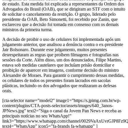
de estado. Esta medida foi explicada a representantes da Ordem dos
Advogados do Brasil (OAB), que se dirigiram ao STF com o intuito
de solicitar o cancelamento da restrição. O grupo, liderado pelo
presidente da OAB, Beto Simonetti, foi recebido por Zanin, que
esclareceu que a decisão foi tomada em consenso com os demais
ministros da primeira turma.
A decisão de proibir o uso de celulares foi implementada após um
julgamento anterior, que analisou a denúncia contra o ex-presidente
Jair Bolsonaro. Durante esse julgamento, muitos presentes
desrespeitaram as regras que proíbem filmagens e fotografias nas
sessões da Corte. Além disso, um dos denunciados, Filipe Martins,
estava sob medidas cautelares que incluíam prisão domiciliar e
proibição de aparecer em imagens, conforme decisão do ministro
Alexandre de Moraes. Para garantir o cumprimento dessas medidas,
os celulares de todos os presentes foram lacrados em sacolas
plásticas, incluindo os dos advogados que realizaram as defesas
orais.
[cta-selector name=”model2″ image1=”https://s.jpimg.com.br/wp-
content/plugins/CTA-posts-selector/assets/images/640_3anos-
JPNews.jpg” text2=”Siga o canal da Jovem Pan News e receba as
principais notícias no seu WhatsApp!”
link3=”https://www.whatsapp.com/channel/0029VaAxUvrGJP8Fz
text4=”WhatsApp” icon5=”fa-brands fa-whatsapp” ]