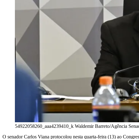
54922058260_aaa4239410_k
Waldemir Barreto/Agência Sena
O senador Carlos Viana protocolou nesta quarta-feira (13) ao Congre