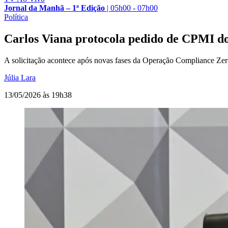
Jornal da Manhã – 1ª Edição
|
05h00 - 07h00
Política
Carlos Viana protocola pedido de CPMI do
A solicitação acontece após novas fases da Operação Compliance Zero
Júlia Lara
13/05/2026 às 19h38