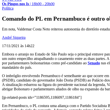
Os Pingos nos Is
|
18h00 - 20h00
Política
Comando do PL em Pernambuco é outro obst
Em nota, Valdemar Costa Neto reiterou autonomia do diretório estadu
André Siqueira
17/11/2021 às 14h22
Embora o arranjo no Estado de São Paulo seja o principal entrave para
um outro empecilho atrapalhando o casamento entre as duas partes. A 
por parlamentares bolsonaristas como pré-candidato ao
Senado
nas el
mandatário do país.
O imbróglio envolvendo Pernambuco é semelhante ao que ocorre em S
(PSDB), candidato do governador João Doria (PSDB) ao Palácio dos
A sinalização esbarrou na figura do presidente nacional da legenda, 
abrigar Bolsonaro e parlamentares aliados de olho na expansão da ba
[jp-related-posts ids=”1186595,1186097,1186184″]
Em Pernambuco, o PL costura uma aliança com o Partido Socialista 