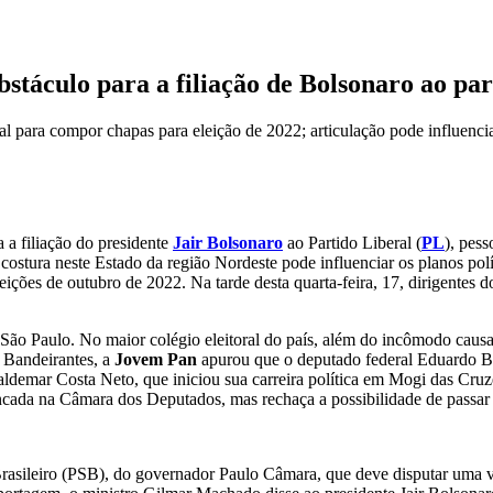
áculo para a filiação de Bolsonaro ao par
al para compor chapas para eleição de 2022; articulação pode influenc
 a filiação do presidente
Jair Bolsonaro
ao Partido Liberal (
PL
), pes
costura neste Estado da região Nordeste pode influenciar os planos pol
eições de outubro de 2022. Na tarde desta quarta-feira, 17, dirigentes 
ão Paulo. No maior colégio eleitoral do país, além do incômodo caus
 Bandeirantes, a
Jovem Pan
apurou que o deputado federal Eduardo Bol
Valdemar Costa Neto, que iniciou sua carreira política em Mogi das Cru
ncada na Câmara dos Deputados, mas rechaça a possibilidade de passar 
Brasileiro (PSB), do governador Paulo Câmara, que deve disputar uma