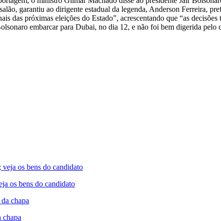
eportagem, o ministro Gilmar Machado disse ao presidente Jair Bolsonar
ão, garantiu ao dirigente estadual da legenda, Anderson Ferreira, pre
onais das próximas eleições do Estado”, acrescentando que “as decisõ
e Bolsonaro embarcar para Dubai, no dia 12, e não foi bem digerida pel
ja os bens do candidato
a chapa