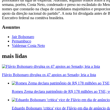
prioridades da sigla de esquerda. Ademais, segundo relatos feitos à r
semana, porém, Costa Neto, condenado e preso no escândalo do Mensal
nomes que constarão na chapa de candidatos majoritários e proporci
apoio da direção nacional do partido”. A nota foi divulgada antes d
Executivo federal na comitiva brasileira.
Assuntos
Jair Bolsonaro
Pernambuco
Valdemar Costa Neto
mais lidas
Flávio Bolsonaro divulga os 47 apoios ao Senado; leia a lista
Romeu Zema declara patrimônio de R$ 178 milhões ao TSE; ve
Eduardo Bolsonaro 'critica' vice de Flávio em dia de anúncio d