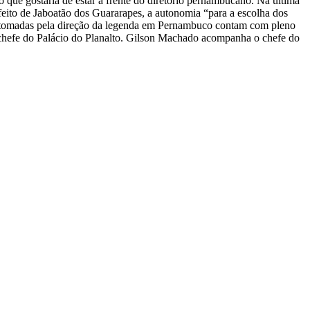
o que gostaria de estar à frente do diretório pernambucano. Na última
feito de Jaboatão dos Guararapes, a autonomia “para a escolha dos
es tomadas pela direção da legenda em Pernambuco contam com pleno
o chefe do Palácio do Planalto. Gilson Machado acompanha o chefe do