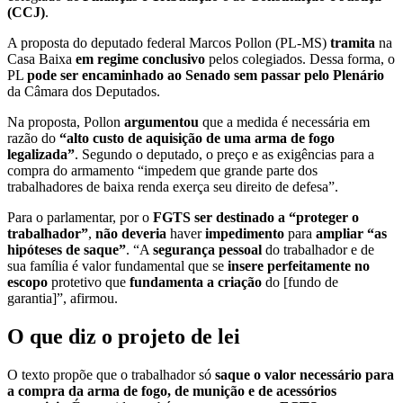
(CCJ)
.
A proposta do deputado federal Marcos Pollon (PL-MS)
tramita
na
Casa Baixa
em regime conclusivo
pelos colegiados. Dessa forma, o
PL
pode ser encaminhado ao Senado
sem passar pelo Plenário
da Câmara dos Deputados.
Na proposta, Pollon
argumentou
que a medida é necessária em
razão do
“alto custo de aquisição de uma arma de fogo
legalizada”
. Segundo o deputado, o preço e as exigências para a
compra do armamento “impedem que grande parte dos
trabalhadores de baixa renda exerça seu direito de defesa”.
Para o parlamentar, por o
FGTS ser destinado a “proteger o
trabalhador”
,
não
deveria
haver
impedimento
para
ampliar “as
hipóteses de saque”
. “A
segurança pessoal
do trabalhador e de
sua família é valor fundamental que se
insere perfeitamente no
escopo
protetivo que
fundamenta a criação
do [fundo de
garantia]”, afirmou.
O que diz o projeto de lei
O texto propõe que o trabalhador só
saque o valor necessário para
a compra da arma de fogo, de munição e de acessórios