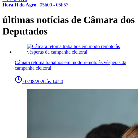
Hora H do Agro
|
05h00 - 05h57
últimas notícias de Câmara dos
Deputados
Câmara retoma trabalhos em modo remoto às vésperas da
campanha eleitoral
07/08/2026 às 14:50